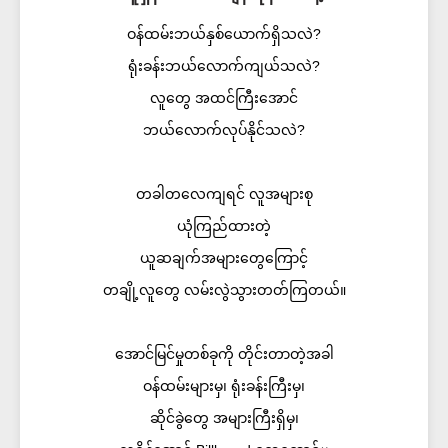
ဝန်ထမ်းဘယ်နှစ်ယောက်ရှိသလဲ?
ရုံးခန်းဘယ်လောက်ကျယ်သလဲ?
လူတွေ အထင်ကြီးအောင်
ဘယ်လောက်လုပ်နိုင်သလဲ?
တခါတလေကျရင် လူအများစု
ယုံကြည်ထားတဲ့
ယူဆချက်အများတွေကြောင့်
တချို့လူတွေ လမ်းလွဲသွားတတ်ကြတယ်။
အောင်မြင်မှုတစ်ခုကို တိုင်းတာတဲ့အခါ
ဝန်ထမ်းများမှ၊ ရုံးခန်းကြီးမှ၊
ဆိုင်ခွဲတွေ အများကြီးရှိမှ၊