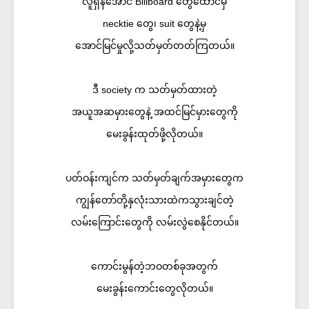
လူရှိန်အောင် Billboard တွေထောင်မှ
necktie တွေ၊ suit တွေနဲ့မှ
အောင်မြင်မှုလို့သတ်မှတ်တတ်ကြတယ်။
ဒီ society က သတ်မှတ်ထားတဲ့
အယူအဆမှားတွေနဲ့ အထင်မြင်မှားတွေကို
မေးခွန်းထုတ်ဖို့လိုတယ်။
ပတ်ဝန်းကျင်က သတ်မှတ်ချက်အမှားတွေက
ကျွန်တော်တို့နှလုံးသားထဲကသွားချင်တဲ့
လမ်းကြောင်းတွေကို လမ်းလွဲစေနိုင်တယ်။
ကောင်းမွန်တဲ့ဘဝတစ်ခုအတွက်
မေးခွန်းကောင်းတွေလိုတယ်။