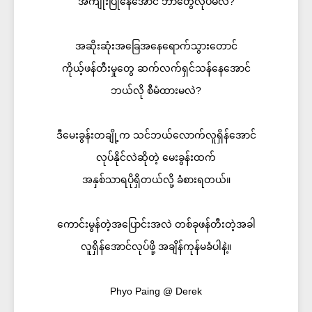
အကျိုးပြုနေအောင် ဘာတွေလုပ်မလဲ?
အဆိုးဆုံးအခြေအနေရောက်သွားတောင်
ကိုယ့်ဖန်တီးမှုတွေ ဆက်လက်ရှင်သန်နေအောင်
ဘယ်လို စီမံထားမလဲ?
ဒီမေးခွန်းတချို့က သင်ဘယ်လောက်လူရှိန်အောင်
လုပ်နိုင်လဲဆိုတဲ့ မေးခွန်းထက်
အနှစ်သာရပိုရှိတယ်လို့ ခံစားရတယ်။
ကောင်းမွန်တဲ့အပြောင်းအလဲ တစ်ခုဖန်တီးတဲ့အခါ
လူရှိန်အောင်လုပ်ဖို့ အချိန်ကုန်မခံပါနဲ့။
Phyo Paing @ Derek