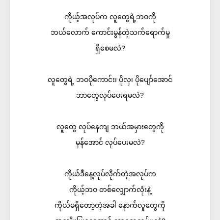
ကိုယ့်အလုပ်က လူတွေရဲ့ဘဝကို
ဘယ်လောက် ကောင်းမွန်တဲ့သက်ရောက်မှု
ရှိစေမလဲ?
လူတွေရဲ့ ဘဝပိုကောင်း၊ ပိုလှ၊ ပိုပျော်အောင်
ဘာတွေလုပ်ပေးရမလဲ?
လူတွေ လုပ်နေကျ ဘယ်အမှားတွေကို
မှန်အောင် လုပ်ပေးမလဲ?
ကိုယ်ဒီနေ့လုပ်လိုက်တဲ့အလုပ်က
ကိုယ့်ဘဝ တစ်လျှောက်လုံးနဲ့
ကိုယ်မရှိတော့တဲ့အခါ နောက်လူတွေကို