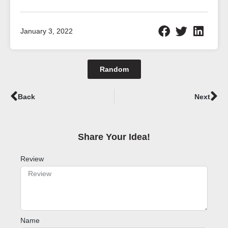
January 3, 2022
Random
Prev
Ne
Back
Next
Share Your Idea!​
Review
Name