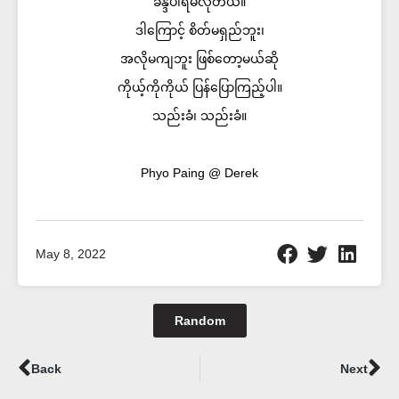
ခန္ဒီပါရမီလိုတယ်။
ဒါကြောင့် စိတ်မရှည်ဘူး၊
အလိုမကျဘူး ဖြစ်တော့မယ်ဆို
ကိုယ့်ကိုကိုယ် ပြန်ပြောကြည့်ပါ။
သည်းခံ၊ သည်းခံ။
Phyo Paing @ Derek
May 8, 2022
Random
Prev
Ne
Back
Next