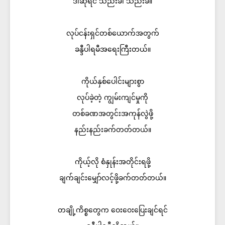
ဒါဆိုရင် သည်းခံ၊ သည်းခံ။
လုပ်ငန်းရှင်တစ်ယောက်အတွက်
ခန္ဒီပါရမီအရေးကြီးတယ်။
ကိုယ်နှစ်ပေါင်းများစွာ
လုပ်ခဲ့တဲ့ ကျွမ်းကျင်မှုကို
တစ်ခဏအတွင်းအကုန်လွဲဖို့
နည်းနည်းခက်တတ်တယ်။
ကိုယ့်လို စံနှုန်းအတိုင်းရဖို့
ချက်ချင်းမျှော်လင့်ဖို့ခက်တတ်တယ်။
တချို့ကိစ္စတွေက ဝေးဝေးပြေးချင်ရင်