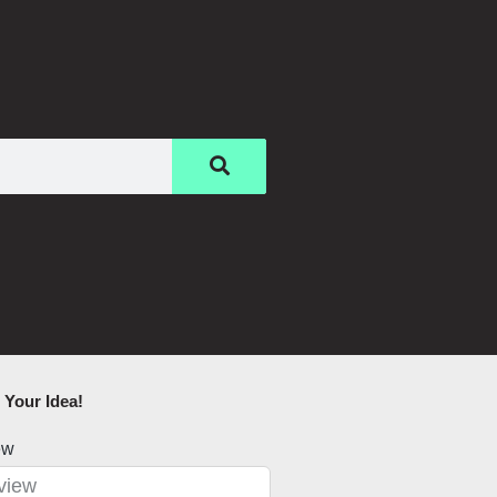
Your Idea!​
ew