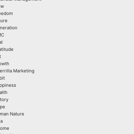
ow
eedom
ture
neration
MC
al
atitude
t
owth
errilla Marketing
bit
ppiness
alth
tory
pe
man Nature
ea
come