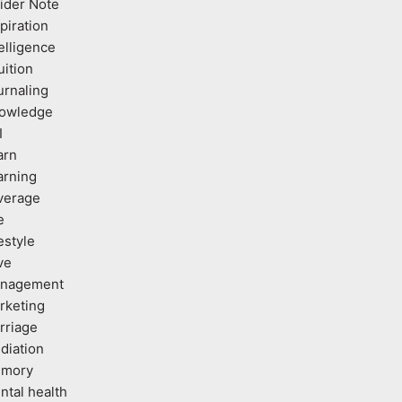
sider Note
piration
elligence
uition
urnaling
owledge
I
arn
arning
verage
e
estyle
ve
nagement
rketing
rriage
diation
mory
ntal health