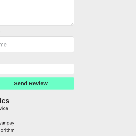
e
o
Send Review
ics
vice
yanpay
gorithm