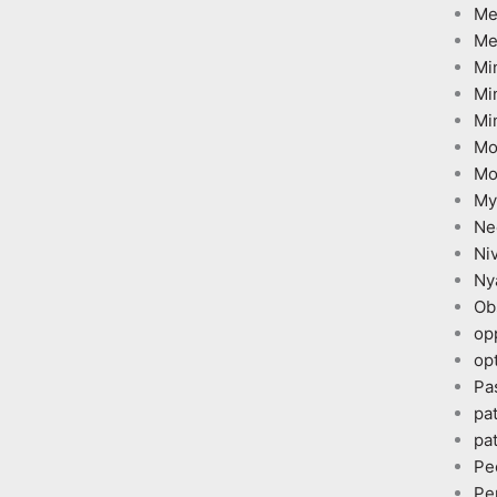
Me
Me
Mi
Mi
Mi
Mo
Mo
My
Ne
Ni
Ny
Ob
op
opt
Pa
pa
pa
Pe
Pe