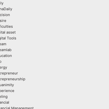
ly
naDaily
cision
sire
ficulties
ital asset
ital Tools
eam
eamlab
ucation
o
ergy
trepreneur
trepreneurship
uanimity
perience
eling
ancial
nancial Management