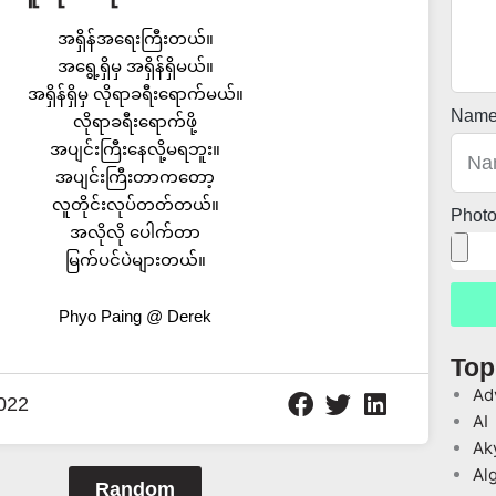
အရှိန်အရေးကြီးတယ်။
အရွေ့ရှိမှ အရှိန်ရှိမယ်။
အရှိန်ရှိမှ လိုရာခရီးရောက်မယ်။
Nam
လိုရာခရီးရောက်ဖို့
အပျင်းကြီးနေလို့မရဘူး။
အပျင်းကြီးတာကတော့
လူတိုင်းလုပ်တတ်တယ်။
Phot
အလိုလို ပေါက်တာ
မြက်ပင်ပဲများတယ်။
Phyo Paing @ Derek
Top
Ad
022
AI
Ak
Al
Random