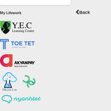
Prev
Back
My Lifework