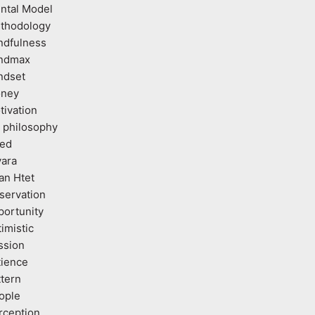
ntal Model
thodology
ndfulness
ndmax
ndset
ney
tivation
 philosophy
ed
vara
an Htet
servation
portunity
imistic
ssion
tience
ttern
ople
rception