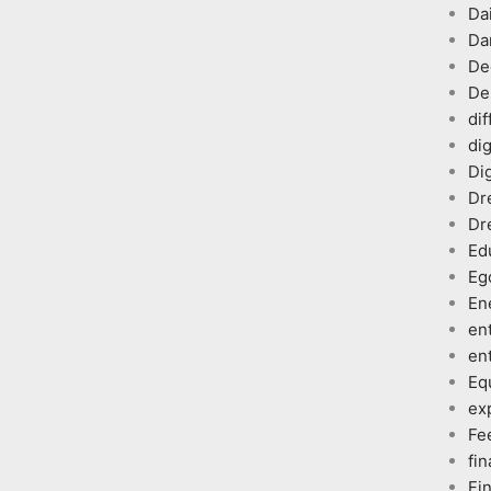
Dai
Da
De
De
dif
dig
Dig
Dr
Dr
Ed
Eg
En
en
en
Eq
ex
Fe
fin
Fi