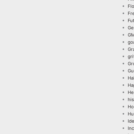
Fl
Fr
Fu
Ge
G
go
Gr
gri
Gr
Gu
Ha
Ha
He
his
Ho
Hu
Id
In