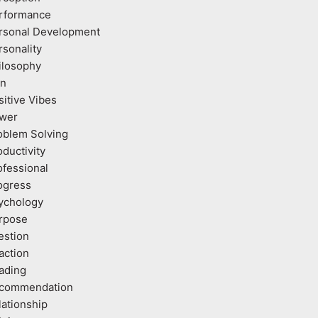
rformance
rsonal Development
rsonality
ilosophy
an
sitive Vibes
wer
oblem Solving
oductivity
ofessional
ogress
ychology
rpose
estion
action
ading
commendation
lationship