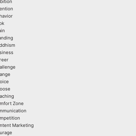
bition
tention
havior
ok
ain
anding
ddhism
siness
reer
allenge
ange
oice
oose
aching
mfort Zone
mmunication
mpetition
ntent Marketing
urage