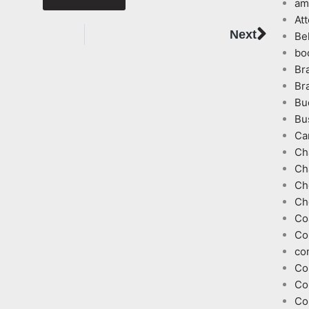
am
At
Next
Next
Be
bo
Br
Br
Bu
Bu
Ca
Ch
Ch
Ch
Ch
Co
Co
co
Co
Co
Co