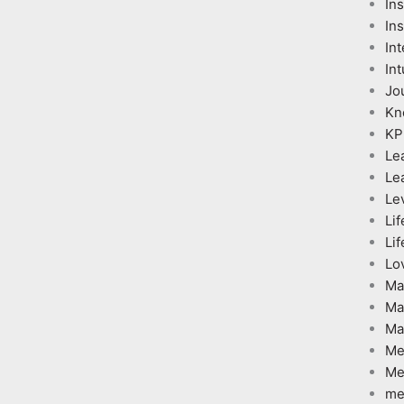
In
Ins
Int
Int
Jo
Kn
KP
Le
Le
Le
Lif
Lif
Lo
Ma
Ma
Ma
Me
Me
me