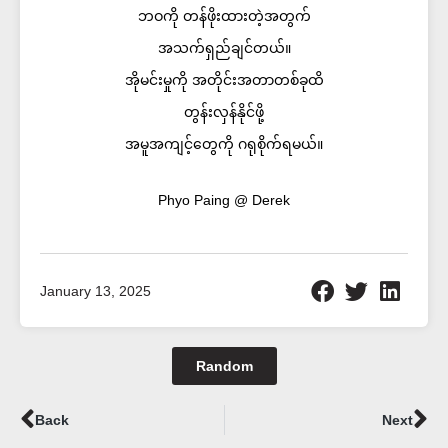
ဘဝကို တန်ဖိုးထားတဲ့အတွက်
အသက်ရှည်ချင်တယ်။
အိုမင်းမှုကို အတိုင်းအတာတစ်ခုထိ
တွန်းလှန်နိုင်ဖို့
အမူအကျင့်တွေကို ဂရုစိုက်ရမယ်။
Phyo Paing @ Derek
January 13, 2025
Random
Prev
Ne
Back
Next