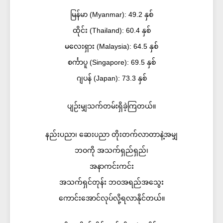
မြန်မာ (Myanmar): 49.2 နှစ်
ထိုင်း (Thailand): 60.4 နှစ်
မလေးရှား (Malaysia): 64.5 နှစ်
စင်္ကာပူ (Singapore): 69.5 နှစ်
ဂျပန် (Japan): 73.3 နှစ်
ပျဉ်းမျှသက်တမ်းရှိခဲ့ကြတယ်။
နည်းပညာ၊ ဆေးပညာ တိုးတက်လာတာနဲ့အမျှ
ဘဝကို အသက်ရှည်ရှည်၊
အနာကင်းကင်း
အသက်ရှင်တုန်း ဘဝအရည်အသွေး
ကောင်းအောင်လုပ်လို့ရလာနိုင်တယ်။