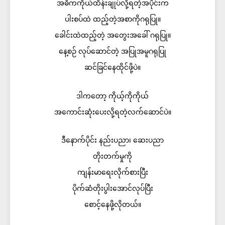
အဓိကကိုယ်ထိန်းချုပ်လို့ရတဲ့အပိုင်းက
ပါးစပ်ထဲ ထည့်တဲ့အစာကိုဂရုပြု။
ခေါင်းထဲထည့်တဲ့ အတွေးအခေါ် ဂရုပြု။
နေ့စဉ် လုပ်ဆောင်တဲ့ အပြုအမူဂရုပြု
ဆင်ခြင်နေထိုင်ဖို့ပဲ။
ဒါကတော့ ကိုယ့်ကိုကိုယ်
အကောင်းဆုံးပေးလို့ရတဲ့လက်ဆောင်ပဲ။
ဒီနောက်ပိုင်း နည်းပညာ၊ ဆေးပညာ
တိုးတက်မှုကို
ကျန်းမာရေးလိုက်စားပြီး
ပိုက်ဆံတိုးပွါးအောင်လုပ်ပြီး
စောင့်နေဖို့လိုတယ်။