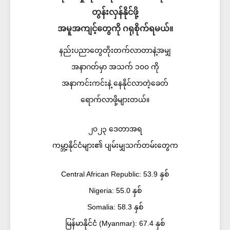
တွန်းလှန်နိုင်ဖို့
အမူအကျင့်တွေကို ဂရုစိုက်ရမယ်။
နည်းပညာတွေတိုးတက်လာတာနဲ့အမျှ
အနာဂတ်မှာ အသက် ၁၀၀ ကို
အနာကင်းကင်းနဲ့ နေနိုင်လာတဲ့ခေတ်
ရောက်လာဖို့များတယ်။
၂၀၂၃ ဒေတာအရ
ကမ္ဘာ့နိုင်ငံများ၏ ပျမ်းမျှသက်တမ်းတွေက
Central African Republic: 53.9 နှစ်
Nigeria: 55.0 နှစ်
Somalia: 58.3 နှစ်
မြန်မာနိုင်ငံ (Myanmar): 67.4 နှစ်