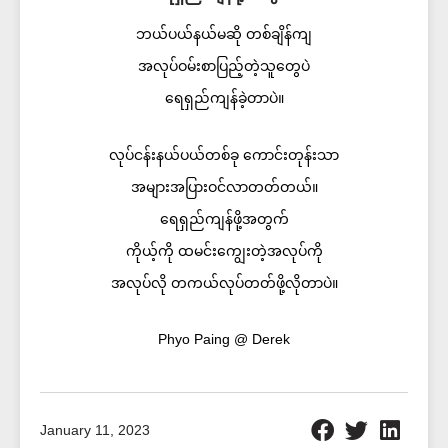
ဘယ်ပယ်နယ်မဆို တစ်ချိန်ကျ
အလုပ်ဝမ်းစာပြည့်တဲ့သူတွေပဲ
ရေရှည်ကျန်ခဲ့တာပဲ။
လုပ်ငန်းနယ်ပယ်တစ်ခု ကောင်းတုန်းသာ
အများအပြားဝင်လာတတ်တယ်။
ရေရှည်ကျန်ဖို့အတွက်
ကိုယ့်ကို ထမင်းကျွေးတဲ့အလုပ်ကို
အလုပ်လို တကယ်လုပ်တတ်ဖို့လိုတာပဲ။
Phyo Paing @ Derek
January 11, 2023