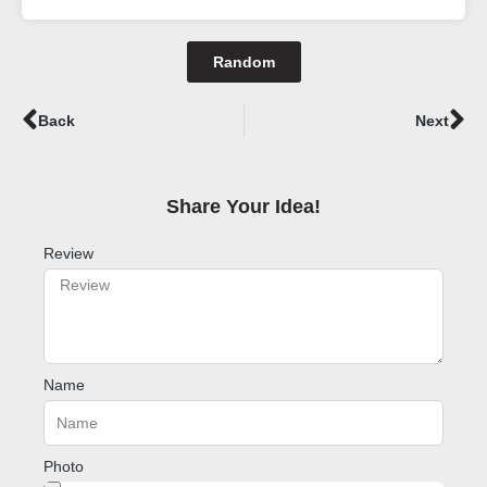
Random
Prev
Ne
Back
Next
Share Your Idea!​
Review
Name
Photo