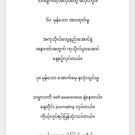
ဘဝပျက်တဲ့အလုပ်တွေ မလုပ်ဘူး။
၆။ မှန်သော အားထုတ်မှု
အကုသိုလ်တွေနည်းအောင်နဲ့
အနာဂတ်အတွက် ကုသိုလ်ပွားအောင်
နေ့စဥ်လုပ်တယ်။
၇။ မှန်သော အောက်မေ့ နှလုံးသွင်းမှု
သမ္မာသတိ self-awareness နဲ့နေတယ်။
နေ့တိုင်း journaling လုပ်တယ်။
ကိုယ့်လုပ်ရပ်ပြန်သုံးသပ်တယ်။