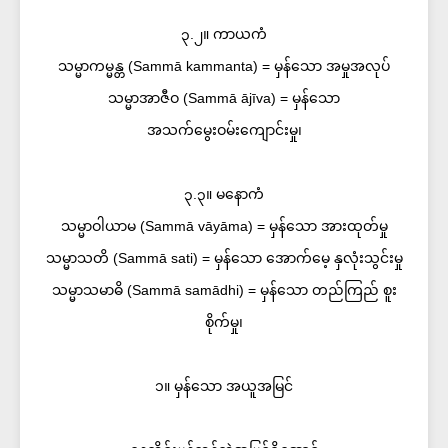
၃.၂။ ကာယကံ
သမ္မာကမ္မန္တ (Sammā kammanta) = မှန်သော အမှုအလုပ်
သမ္မာအာဇီဝ (Sammā ājīva) = မှန်သော
အသက်မွေးဝမ်းကျောင်းမှု၊
၃.၃။ မနောကံ
သမ္မာဝါယာမ (Sammā vāyāma) = မှန်သော အားထုတ်မှု
သမ္မာသတိ (Sammā sati) = မှန်သော အောက်မေ့ နှလုံးသွင်းမှု
သမ္မာသမာဓိ (Sammā samādhi) = မှန်သော တည်ကြည် စူး
စိုက်မှု၊
၁။ မှန်သော အယူအမြင်