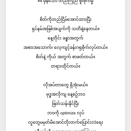
၈။ မှန်သော တည်ကြည် စူးစိုက်မှု
စိတ်ကိုတည်ငြိမ်အောင်ထားပြီး
ရုပ်နမ်အဖြစ်အပျက်ကို သတိနဲ့နေတယ်။
နေ့တိုင်း ခန္ဓာအတွက်
အစားအသောက်၊ လေ့ကျင့်ခန်းဂရုစိုက်လုပ်တယ်။
စိတ်နဲ့ ကိုယ် အတွက် စာဖတ်တယ်။
တရားထိုင်တယ်။
လိုအပ်တာတွေ ရှိအုံးမယ်။
ဗုဒ္ဓအလိုကျ နေ့စဥ်ဘဝ
ဖြတ်သန်းနိုင်ပြီး
ဘဝကို optimize လုပ်
လူတွေမမှတ်မိအောင်တိုးတက်ပြောင်းလဲရေး