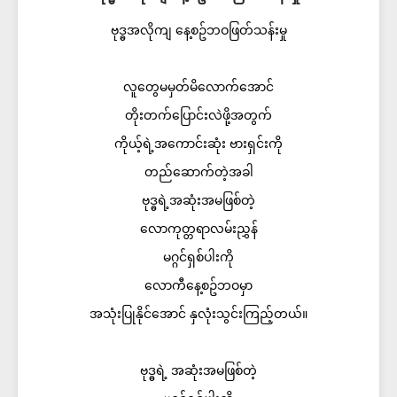
ဗုဒ္ဓအလိုကျ နေ့စဥ်ဘဝဖြတ်သန်းမှု
လူတွေမမှတ်မိလောက်အောင်
တိုးတက်ပြောင်းလဲဖို့အတွက်
ကိုယ့်ရဲ့အကောင်းဆုံး ဗားရှင်းကို
တည်ဆောက်တဲ့အခါ
ဗုဒ္ဓရဲ့အဆုံးအမဖြစ်တဲ့
လောကုတ္တရာလမ်းညွှန်
မဂ္ဂင်ရှစ်ပါးကို
လောကီနေ့စဥ်ဘဝမှာ
အသုံးပြုနိုင်အောင် နှလုံးသွင်းကြည့်တယ်။
ဗုဒ္ဓရဲ့ အဆုံးအမဖြစ်တဲ့