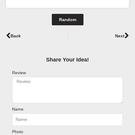
Random
Prev
Ne
Back
Next
Share Your Idea!​
Review
Name
Photo