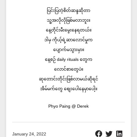
ပြင်းပြတဲ့စိတ်ဆန္ဒဆိုတာ
သူ့အလိုလိုဖြစ်မလာဘူး။
နေ့တိုင်းမီးမွေးနေရတယ်။
ဒါမှ ကိုယ့်ရဲ့ဆာလောင်မှုက
ပျောက်မသွားမှာ။
နေ့စဉ် daily rituals တွေက
လောင်စာတွေပဲ။
ဆုတောင်းတိုင်းဖြစ်လာမယ်ဆိုရင်
အိမ်မက်တွေ စျေးပေါနေမှာပေါ့။
Phyo Paing @ Derek
January 24, 2022