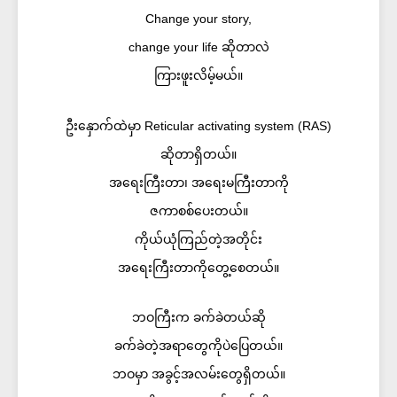
Change your story,
change your life ဆိုတာလဲ
ကြားဖူးလိမ့်မယ်။
ဦးနှောက်ထဲမှာ Reticular activating system (RAS)
ဆိုတာရှိတယ်။
အရေးကြီးတာ၊ အရေးမကြီးတာကို
ဇကာစစ်ပေးတယ်။
ကိုယ်ယုံကြည်တဲ့အတိုင်း
အရေးကြီးတာကိုတွေ့စေတယ်။
ဘဝကြီးက ခက်ခဲတယ်ဆို
ခက်ခဲတဲ့အရာတွေကိုပဲပြေတယ်။
ဘဝမှာ အခွင့်အလမ်းတွေရှိတယ်။