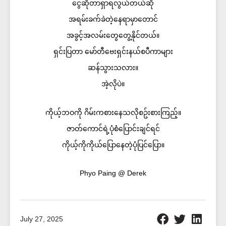
ငွေဆိုတာရှာရလွယ်တယ်ဆို
အရမ်းခက်ခဲတဲ့နေရာမှာတောင်
အခွင့်အလမ်းတွေတွေ့နိုင်တယ်။
ရှင်းပြတာ မော်တီဗေးရှင်းနယ်စပီကာများ
ဆန်သွားသလား။
အဲ့လိုပဲ။
ကိုယ့်ဘဝကို ဂိမ်းကစားနေသလိုစဥ်းစားကြည့်။
ဇာတ်ကောင်ရဲ့ပုံစံပြောင်းချင်ရင်
ကိုယ့်ကိုကိုယ်ပြောနေတဲ့ပုံပြင်ပြော။
Phyo Paing @ Derek
July 27, 2025