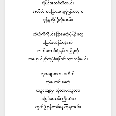
ပုံပြင်အသစ်လိုတယ်။
အတိတ်ကပြောနေကျပုံပြင်တွေက
စွန့်ခွာနိုင်ဖို့လိုတယ်။
ကိုယ့်ကိုကိုယ်ပြောနေတဲ့ပုံပြင်တွေ
ပြောင်းလဲနိုင်တဲ့အခါ
ဇာတ်ကောင်ရဲ့ရပ်တည်မှုကို
အဓိပ္ပာယ်ဖွင့်တဲ့ပုံစံပြောင်းသွားလိမ့်မယ်။
လူအများစုက အတိတ်၊
ဟိုဟောင်းနေတဲ့
ယဥ်ကျေးမှု၊ ထုံးတမ်းစဥ်လာ၊
အမြင်ဟောင်းကြီးထဲက
ထွက်ဖို့ ရုန်းကန်နေကြရတယ်။