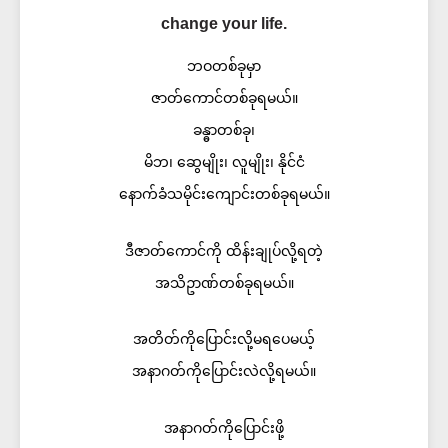
change your life.
ဘဝတစ်ခုမှာ
ဇာတ်ကောင်တစ်ခုရမယ်။
ခန္ဓာတစ်ခု၊
မိဘ၊ ဆွေမျိုး၊ လူမျိုး၊ နိုင်ငံ
နောက်ခံသမိုင်းကျောင်းတစ်ခုရမယ်။
ဒီဇာတ်ကောင်ကို ထိန်းချုပ်လို့ရတဲ့
အသိဥာဏ်တစ်ခုရမယ်။
အတိတ်ကိုပြောင်းလို့မရပေမယ့်
အနာဂတ်ကိုပြောင်းလဲလို့ရမယ်။
အနာဂတ်ကိုပြောင်းဖို့