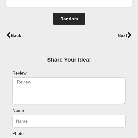
Random
Prev
Ne
Back
Next
Share Your Idea!​
Review
Name
Photo