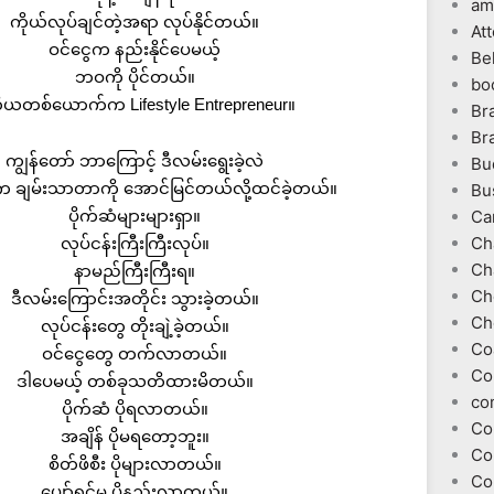
am
ကိုယ်လုပ်ချင်တဲ့အရာ လုပ်နိုင်တယ်။
At
ဝင်ငွေက နည်းနိုင်ပေမယ့်
Be
ဘဝကို ပိုင်တယ်။
bo
ိယတစ်ယောက်က Lifestyle Entrepreneur။
Br
Br
ကျွန်တော် ဘာကြောင့် ဒီလမ်းရွေးခဲ့လဲ
Bu
 ချမ်းသာတာကို အောင်မြင်တယ်လို့ထင်ခဲ့တယ်။
Bu
ပိုက်ဆံများများရှာ။
Ca
Ch
လုပ်ငန်းကြီးကြီးလုပ်။
Ch
နာမည်ကြီးကြီးရ။
Ch
ဒီလမ်းကြောင်းအတိုင်း သွားခဲ့တယ်။
Ch
လုပ်ငန်းတွေ တိုးချဲ့ခဲ့တယ်။
Co
ဝင်ငွေတွေ တက်လာတယ်။
Co
ဒါပေမယ့် တစ်ခုသတိထားမိတယ်။
co
ပိုက်ဆံ ပိုရလာတယ်။
Co
အချိန် ပိုမရတော့ဘူး။
Co
စိတ်ဖိစီး ပိုများလာတယ်။
Co
ပျော်ရွှင်မှု ပိုနည်းလာတယ်။