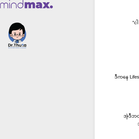
“င
ဒီကနေ Lifes
အဲ့ဒီဘဝ