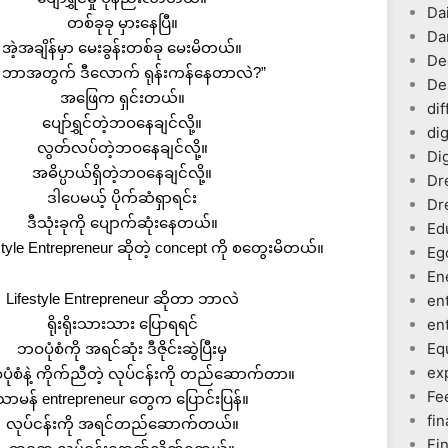
Dai
တစ်ခုခု မှားနေပြီ။
Da
အဲ့အချိန်မှာ မေးခွန်းတစ်ခု မေးမိတယ်။
De
ါ ဘာအတွက် ဒီလောက် ရုန်းကန်နေတာလဲ?”
De
အဖြေက ရှင်းတယ်။
dif
ပျော်ရွှင်တဲ့ဘဝနေချင်လို့။
dig
လွတ်လပ်တဲ့ဘဝနေချင်လို့။
Dig
အဓိပ္ပာယ်ရှိတဲ့ဘဝနေချင်လို့။
Dr
ဒါပေမယ့် ပိုက်ဆံရှာရင်း
Dr
ဒီသုံးခုကို ပျောက်ဆုံးနေတယ်။
Ed
tyle Entrepreneur ဆိုတဲ့ concept ကို စတွေးမိတယ်။
Eg
En
Lifestyle Entrepreneur ဆိုတာ ဘာလဲ
en
ရိုးရိုးသားသား ပြောရရင်
en
Eq
ဘဝပုံစံကို အရင်ဆုံး ဒီဇိုင်းဆွဲပြီးမှ
ex
ပုံစံနဲ့ ကိုက်ညီတဲ့ လုပ်ငန်းကို တည်ဆောက်တာ။
Fe
သာမန် entrepreneur တွေက ပြောင်းပြန်။
fin
လုပ်ငန်းကို အရင်တည်ဆောက်တယ်။
Fi