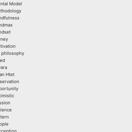
ntal Model
thodology
ndfulness
ndmax
ndset
ney
tivation
 philosophy
ed
vara
an Htet
servation
portunity
imistic
ssion
tience
ttern
ople
rception