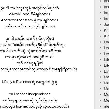
In
Ins
၃။ ငါ ဘယ်သူတွေနဲ့ အလုပ်လုပ်ချင်လဲ
Int
ဝန်ထမ်း ၁၀၀ စီမံချင်လား။
Int
သေးသေးလေး team နဲ့ လုပ်ချင်လား။
Jo
တစ်ယောက်တည်း လုပ်ချင်လား။
Kn
KP
၄။ ငါ ဘယ်လောက် ဝင်ငွေလိုလဲ
Le
ှာ key က “ဘယ်လောက် ရနိုင်လဲ” မဟုတ်ဘူး။
Le
“ဘယ်လောက် ဆို လုံလောက်လဲ” ဆိုတာ။
Le
ဘဝမှာ လိုအပ်တဲ့ ဝင်ငွေရှိတယ်။
Lif
အဲ့ဒီ ဝင်ငွေရပြီဆို
Lif
့ထက် ဘဝပိုကောင်းအောင်လုပ်တာက ပိုအရေးကြီးတယ်။
Lo
Ma
Lifestyle Business ရဲ့ လက္ခဏာ ၅ ခု
Ma
Ma
၁။ Location Independence
Me
ဘယ်နေရာကနေမဆို လုပ်လို့ရတယ်။
Me
me
p တစ်လုံး၊ Internet တစ်ခုဆို လုံလောက်တယ်။