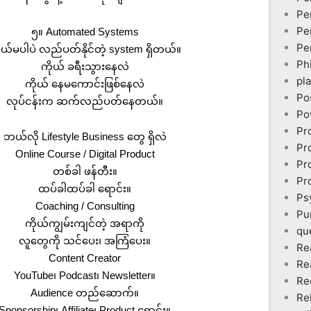
Pe
Pe
၅။ Automated Systems
Pe
ုယ်မပါပဲ လည်ပတ်နိုင်တဲ့ system ရှိတယ်။
Ph
ကိုယ် ခရီးသွားနေလဲ
pl
ကိုယ် နေမကောင်းဖြစ်နေလဲ
Po
လုပ်ငန်းက ဆက်လည်ပတ်နေတယ်။
Po
Pr
ဘယ်လို Lifestyle Business တွေ ရှိလဲ
Pr
Online Course / Digital Product
Pr
တစ်ခါ ဖန်တီး။
Pr
ထပ်ခါထပ်ခါ ရောင်း။
Ps
Coaching / Consulting
Pu
ကိုယ်ကျွမ်းကျင်တဲ့ အရာကို
qu
လူတွေကို သင်ပေး၊ အကြံပေး။
Re
Content Creator
Re
YouTube၊ Podcast၊ Newsletter။
Re
Audience တည်ဆောက်။
Re
Sponsorship၊ Affiliate၊ Product ရောင်း။