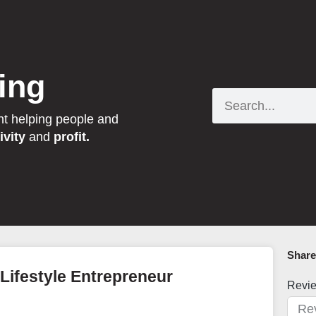
ing
Search
nt helping people and
ivity
and
profit.
Share 
Lifestyle Entrepreneur
Revi