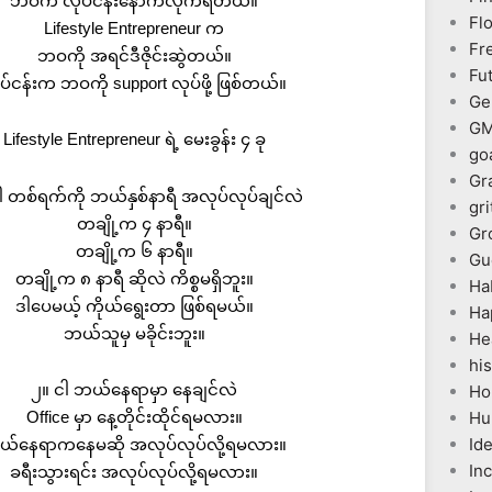
ဘဝက လုပ်ငန်းနောက်လိုက်ရတယ်။
Fl
Lifestyle Entrepreneur က
Fr
ဘဝကို အရင်ဒီဇိုင်းဆွဲတယ်။
Fu
ပ်ငန်းက ဘဝကို support လုပ်ဖို့ ဖြစ်တယ်။
Ge
G
Lifestyle Entrepreneur ရဲ့ မေးခွန်း ၄ ခု
go
Gr
ါ တစ်ရက်ကို ဘယ်နှစ်နာရီ အလုပ်လုပ်ချင်လဲ
gri
တချို့က ၄ နာရီ။
Gr
တချို့က ၆ နာရီ။
Gu
တချို့က ၈ နာရီ ဆိုလဲ ကိစ္စမရှိဘူး။
Ha
ဒါပေမယ့် ကိုယ်ရွေးတာ ဖြစ်ရမယ်။
Ha
ဘယ်သူမှ မခိုင်းဘူး။
He
his
၂။ ငါ ဘယ်နေရာမှာ နေချင်လဲ
Ho
Office မှာ နေ့တိုင်းထိုင်ရမလား။
Hu
Id
်နေရာကနေမဆို အလုပ်လုပ်လို့ရမလား။
In
ခရီးသွားရင်း အလုပ်လုပ်လို့ရမလား။