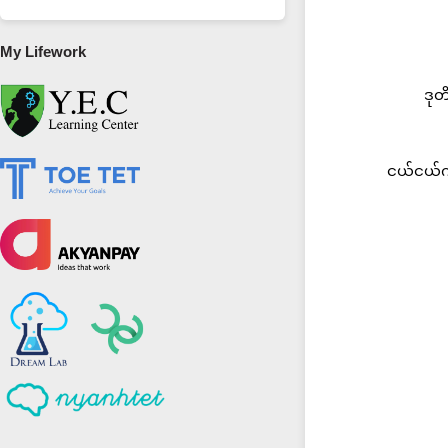
My Lifework
ဒုတ
ငယ်ငယ်က