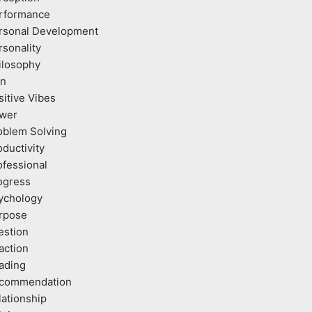
rformance
rsonal Development
rsonality
ilosophy
an
sitive Vibes
wer
oblem Solving
oductivity
ofessional
ogress
ychology
rpose
estion
action
ading
commendation
lationship