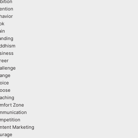
bition
tention
havior
ok
ain
anding
ddhism
siness
reer
allenge
ange
oice
oose
aching
mfort Zone
mmunication
mpetition
ntent Marketing
urage