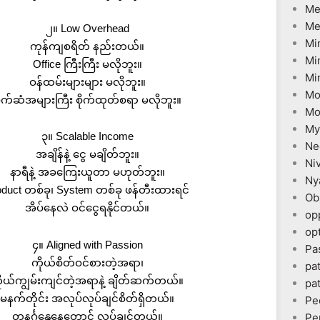
Me
Me
၂။ Low Overhead
Mi
ကုန်ကျစရိတ် နည်းတယ်။
Mi
Office ကြီးကြီး မလိုဘူး။
Mi
ဝန်ထမ်းများများ မလိုဘူး။
Mo
ိုက်ဆံအများကြီး စိုက်ထုတ်စရာ မလိုဘူး။
Mo
My
၃။ Scalable Income
Ne
အချိန်နဲ့ ငွေ မချိတ်ဘူး။
Ni
နာရီနဲ့ အခကြေးယူတာ မဟုတ်ဘူး။
Ny
oduct တစ်ခု၊ System တစ်ခု ဖန်တီးထားရင်
Ob
အိပ်နေလဲ ဝင်ငွေရနိုင်တယ်။
op
opt
၄။ Aligned with Passion
Pa
ကိုယ်စိတ်ဝင်စားတဲ့အရာ၊
pa
ိုယ်ကျွမ်းကျင်တဲ့အရာနဲ့ ချိတ်ဆက်တယ်။
pa
မနက်တိုင်း အလုပ်လုပ်ချင်စိတ်ရှိတယ်။
Pe
တနင်္ဂနွေနေ့တောင် လုပ်ချင်တယ်။
Pe