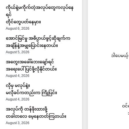
ကိုယ်နဲ့မကိုက်တဲ့အလုပ်တွေကလုပ်နေ
ရင်
တိုင်တွေပတ်နေမှာ။
August 6, 2026
အောင်မြင်မှု အဓိပ္ပာယ်ဖွင့်ဆိုချက်က
အချိန်နဲ့အမျှပြောင်းနေတယ်။
August 5, 2026
ဒါပေမယ့
အတွေးအခေါ်ဘေးချော်ရင်
အရေးပေါ်ပြင်ဖို့လိုနိုင်တယ်။
August 4, 2026
လိုမှ မလုပ်နဲ့။
မလိုခင်ကတည်းက ကြိုပြင်။
August 4, 2026
ဝင
အလုပ်ကို တန်ဖိုးထားဖို့
တခါတလေ မေ့နေတတ်ကြတယ်။
August 3, 2026