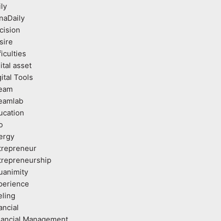
ly
naDaily
cision
sire
ficulties
ital asset
ital Tools
eam
eamlab
ucation
o
ergy
trepreneur
trepreneurship
uanimity
perience
eling
ancial
nancial Management