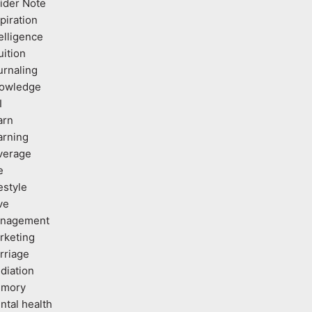
sider Note
piration
elligence
uition
urnaling
owledge
I
arn
arning
verage
e
estyle
ve
nagement
rketing
rriage
diation
mory
ntal health