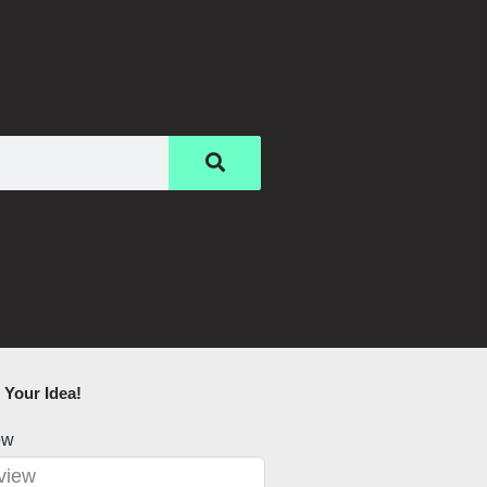
Your Idea!​
ew