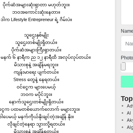
ပိုက်ဆံအများဆုံးရှာတာ မဟုတ်ဘူး။
ဘဝအကောင်းဆုံးနေတာ။
ဒါက Lifestyle Entrepreneur ရဲ့ ဂိမ်းပဲ။
Nam
သူဌေးနှစ်မျိုး
သူဌေးတစ်မျိုးရှိတယ်။
ပိုက်ဆံအများကြီးရှာတယ်။
် မနက် ၆ နာရီက ည ၁၂ နာရီထိ အလုပ်လုပ်တယ်။
Phot
မိသားစုနဲ့ အချိန်မရဘူး။
ကျန်းမာရေး ပျက်တယ်။
Stress တွေနဲ့ နေရတယ်။
ဝင်ငွေက များပေမယ့်
ဘဝက မပိုင်ဘူး။
Top
နောက်သူဌေးတစ်မျိုးရှိတယ်။
Ad
်ငွေက ပထမတစ်ယောက်လောက် မများဘူး။
AI
ဒါပေမယ့် မနက်ကိုယ်နိုးချင်တဲ့အချိန် နိုး။
Ak
လိုချင်တဲ့နေရာ သွားလို့ရတယ်။
Al
မိသားစုနဲ့ အချိန်ရတယ်။