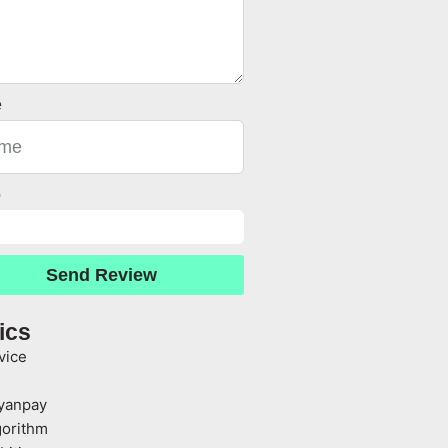
e
o
Send Review
ics
vice
yanpay
gorithm