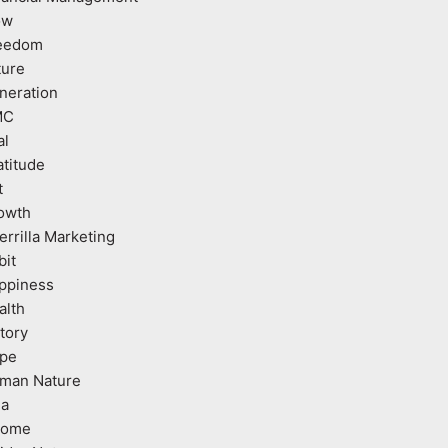
ow
eedom
ture
neration
MC
al
atitude
t
owth
errilla Marketing
bit
ppiness
alth
tory
pe
man Nature
ea
come