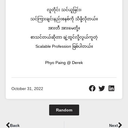
လူတိုင်း သင်ယူခြင်း၊
သင်ကြားချင်းနည်းစနစ်ကို သိဖို့လိုတယ်။
အားတီ အားမေတို့။
စာသင်တယ်ဆိုတာ ချဲ့ထွင်လို့လွယ်ကူတဲ့
Scalable Profession ဖြစ်ပါတယ်။
Phyo Paing @ Derek
October 31, 2022
Random
Prev
Ne
Back
Next