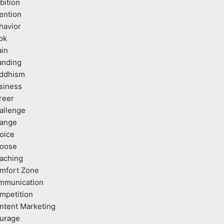
bition
tention
havior
ok
ain
anding
ddhism
siness
reer
allenge
ange
oice
oose
aching
mfort Zone
mmunication
mpetition
ntent Marketing
urage