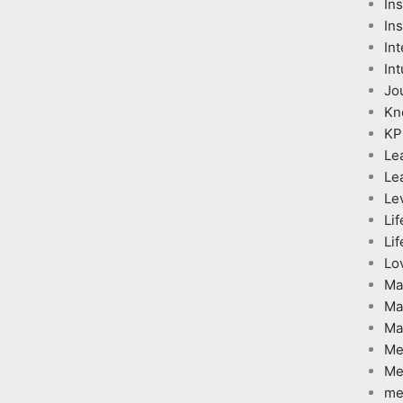
In
Ins
Int
Int
Jo
Kn
KP
Le
Le
Le
Lif
Lif
Lo
Ma
Ma
Ma
Me
Me
me