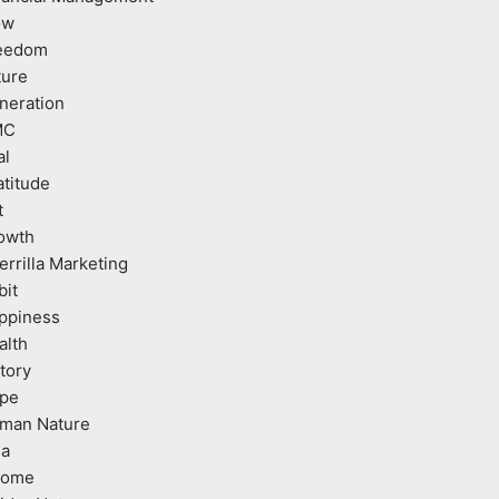
ow
eedom
ture
neration
MC
al
atitude
t
owth
errilla Marketing
bit
ppiness
alth
tory
pe
man Nature
ea
come