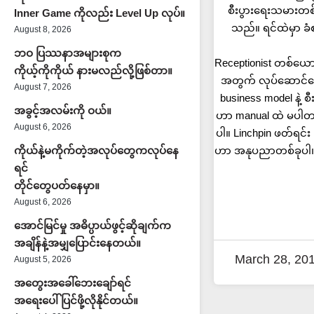
စီးပွားရေးသမားတစ
Inner Game ကိုလည်း Level Up လုပ်။
သည်။ ရင်ထဲမှာ ခ
August 8, 2026
ဘဝ ပြဿနာအများစုက
Receptionist တစ်ယ
ကိုယ့်ကိုကိုယ် နားမလည်လို့ဖြစ်တာ။
အတွက် လုပ်ဆောင်ပ
August 7, 2026
business model နဲ့
အခွင့်အလမ်းကို ဝယ်။
ဟာ manual ထဲ မပါတာ
August 6, 2026
ပါ။ Linchpin ဖတ်ရင
ကိုယ်နဲ့မကိုက်တဲ့အလုပ်တွေကလုပ်နေ
ဟာ အနုပညာတစ်ခုပါ။
ရင်
တိုင်တွေပတ်နေမှာ။
August 6, 2026
အောင်မြင်မှု အဓိပ္ပာယ်ဖွင့်ဆိုချက်က
အချိန်နဲ့အမျှပြောင်းနေတယ်။
March 28, 20
August 5, 2026
အတွေးအခေါ်ဘေးချော်ရင်
အရေးပေါ်ပြင်ဖို့လိုနိုင်တယ်။