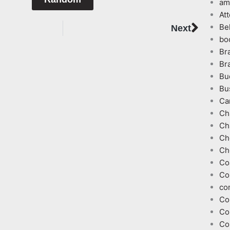
am
At
Next
Be
Next
bo
Br
Br
Bu
Bu
Ca
Ch
Ch
Ch
Ch
Co
Co
co
Co
Co
Co