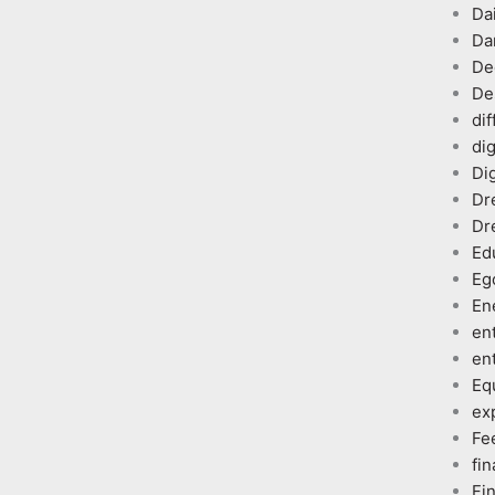
Dai
Da
De
De
dif
dig
Dig
Dr
Dr
Ed
Eg
En
en
en
Eq
ex
Fe
fin
Fi