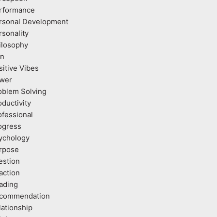
rformance
rsonal Development
rsonality
ilosophy
an
sitive Vibes
wer
oblem Solving
oductivity
ofessional
ogress
ychology
rpose
estion
action
ading
commendation
lationship