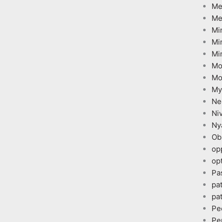
Me
Me
Mi
Mi
Mi
Mo
Mo
My
Ne
Ni
Ny
Ob
op
opt
Pa
pa
pa
Pe
Pe