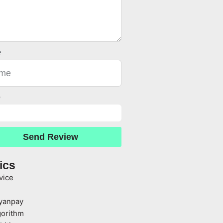
e
o
Send Review
ics
vice
yanpay
gorithm