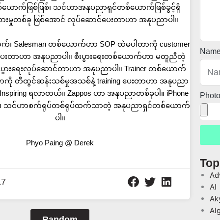
်ယောက်ဖြစ်ဖြစ်၊ သင်ဟာအနုပညာရှင်တစ်ယောက်ဖြစ်ခွင့်ရှိ
ံစားမှုတစ်ခု ဖြစ်အောင် လုပ်ဆောင်ပေးတာဟာ အနုပညာပါ။
ောက်၊ Salesman တစ်ယောက်ဟာ SOP ထဲမပါတာကို customer
Nam
ေးတာဟာ အနုပညာပါ။ စီးပွားရေးတစ်ယောက်ဟာ မတူညီတဲ့
 စီးပွားရေးလုပ်ဆောင်တာဟာ အနုပညာပါ။ Trainer တစ်ယောက်
ကို တီထွင်ဆန်းသစ်မှုအသစ်နဲ့ training ပေးတာဟာ အနုပညာ
်း Inspiring ရလာတယ်။ Zappos ဟာ အနုပညာတစ်ခုပါ။ iPhone
Phot
 သင်ဟာစက်ရုပ်တစ်ရုပ်ထက်သာတဲ့ အနုပညာရှင်တစ်ယောက်
ပါ။
Phyo Paing @ Derek
Top
Ad
17
AI
Ak
Al
Random