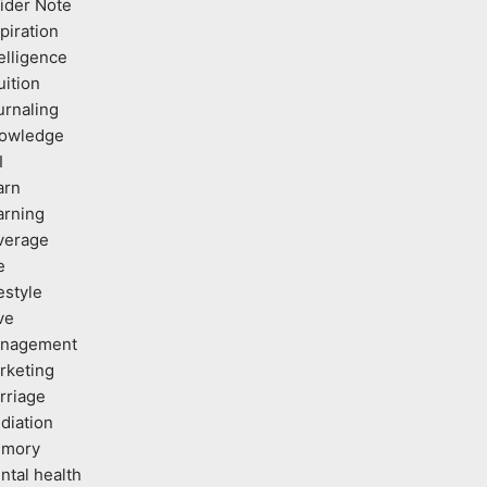
sider Note
piration
elligence
uition
urnaling
owledge
I
arn
arning
verage
e
estyle
ve
nagement
rketing
rriage
diation
mory
ntal health