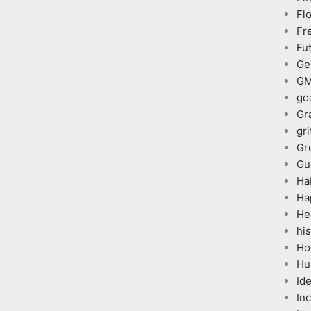
Fl
Fr
Fu
Ge
G
go
Gr
gri
Gr
Gu
Ha
Ha
He
his
Ho
Hu
Id
In