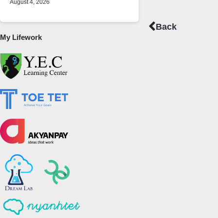
August 4, 2026
Prev
Back
My Lifework