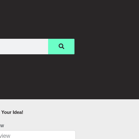
Your Idea!​
ew