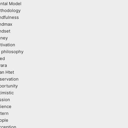
ntal Model
thodology
ndfulness
ndmax
ndset
ney
tivation
 philosophy
ed
vara
an Htet
servation
portunity
imistic
ssion
tience
ttern
ople
rception