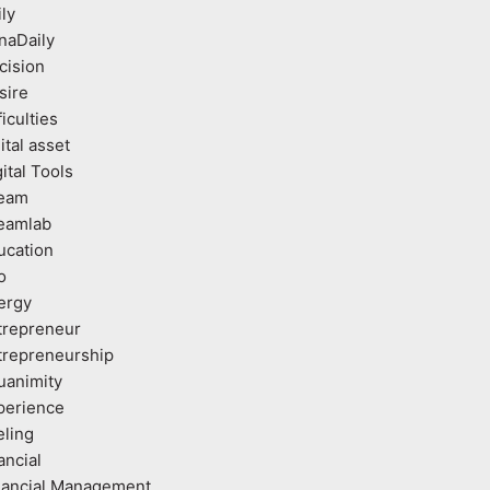
ly
naDaily
cision
sire
ficulties
ital asset
ital Tools
eam
eamlab
ucation
o
ergy
trepreneur
trepreneurship
uanimity
perience
eling
ancial
nancial Management