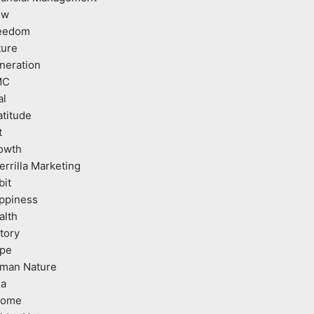
ow
eedom
ture
neration
MC
al
atitude
t
owth
errilla Marketing
bit
ppiness
alth
tory
pe
man Nature
ea
come