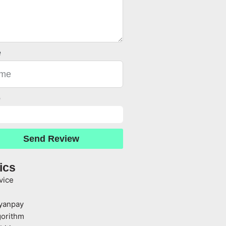
e
o
Send Review
ics
vice
yanpay
gorithm