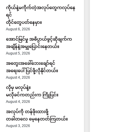
ကိုယ်နဲ့မကိုက်တဲ့အလုပ်တွေကလုပ်နေ
ရင်
တိုင်တွေပတ်နေမှာ။
August 6, 2026
အောင်မြင်မှု အဓိပ္ပာယ်ဖွင့်ဆိုချက်က
အချိန်နဲ့အမျှပြောင်းနေတယ်။
August 5, 2026
အတွေးအခေါ်ဘေးချော်ရင်
အရေးပေါ်ပြင်ဖို့လိုနိုင်တယ်။
August 4, 2026
လိုမှ မလုပ်နဲ့။
မလိုခင်ကတည်းက ကြိုပြင်။
August 4, 2026
အလုပ်ကို တန်ဖိုးထားဖို့
တခါတလေ မေ့နေတတ်ကြတယ်။
August 3, 2026