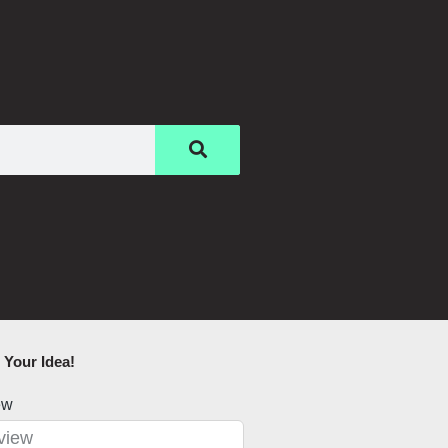
Your Idea!​
ew