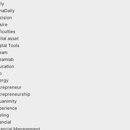
ly
naDaily
cision
sire
ficulties
ital asset
ital Tools
eam
eamlab
ucation
o
ergy
trepreneur
trepreneurship
uanimity
perience
eling
ancial
nancial Management