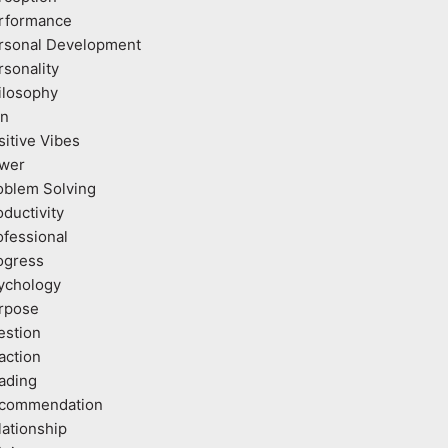
rformance
rsonal Development
rsonality
ilosophy
an
sitive Vibes
wer
oblem Solving
oductivity
ofessional
ogress
ychology
rpose
estion
action
ading
commendation
lationship