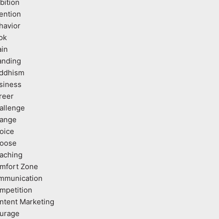
bition
tention
havior
ok
ain
anding
ddhism
siness
reer
allenge
ange
oice
oose
aching
mfort Zone
mmunication
mpetition
ntent Marketing
urage