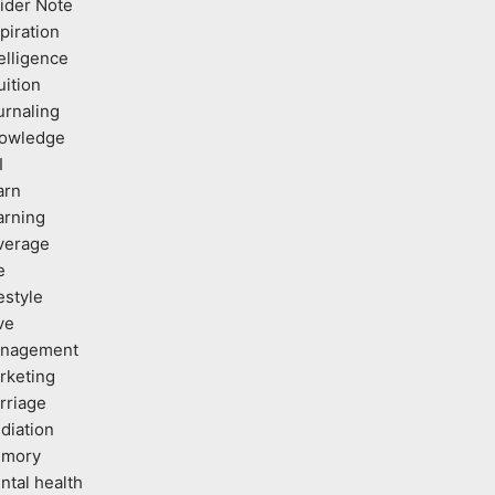
sider Note
piration
elligence
uition
urnaling
owledge
I
arn
arning
verage
e
estyle
ve
nagement
rketing
rriage
diation
mory
ntal health