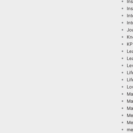
In
Ins
Int
Int
Jo
Kn
KP
Le
Le
Le
Lif
Lif
Lo
Ma
Ma
Ma
Me
Me
me