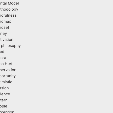
ntal Model
thodology
ndfulness
ndmax
ndset
ney
tivation
 philosophy
ed
vara
an Htet
servation
portunity
imistic
ssion
tience
ttern
ople
rception