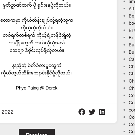
am
မှတ်ဥာဏ်ထက် ပို ရှင်းနေဖို့လိုတယ်။
At
Be
လောကမှာ ကိုယ်ထိန်းချုပ်လို့ရတဲ့သူက
bo
ကိုယ့်ကိုကိုယ် ပဲ။
Br
တစ််ရက်တစ်ရက် ကိုယ့်ရဲ့တန်ဖိုးရှိတဲ့
Br
အချိန်တွေကို ဘယ်လိုသုံးမလဲ
Bu
သေချာ ဒီဇိုင်းလုပ်ဖို့လိုတယ်။
Bu
Ca
နူးညံ့တဲ့ စိတ်ခံစားမှုတွေကို
Ch
ကိုယ်တွယ်ထိန်းကျောင်းနိုင်ဖို့လိုတယ်။
Ch
Ch
Phyo Paing @ Derek
Ch
Co
Co
co
 2022
Co
Co
Co
Random