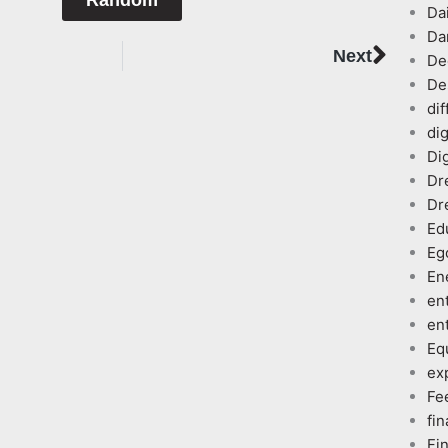
Dai
Da
Next
Next
De
De
dif
dig
Dig
Dr
Dr
Ed
Eg
En
en
en
Eq
ex
Fe
fin
Fi