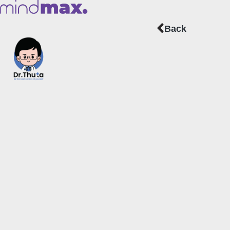
Prev
Back