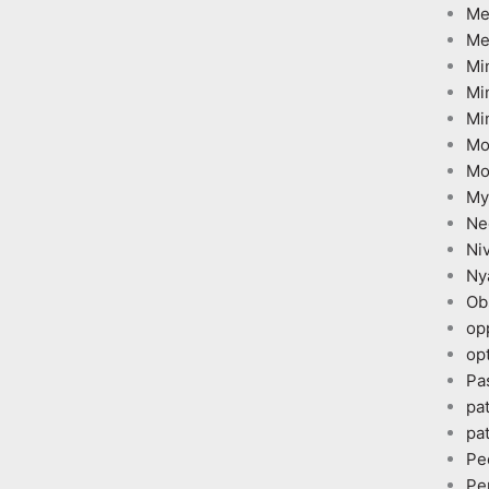
Me
Me
Mi
Mi
Mi
Mo
Mo
My
Ne
Ni
Ny
Ob
op
opt
Pa
pa
pa
Pe
Pe