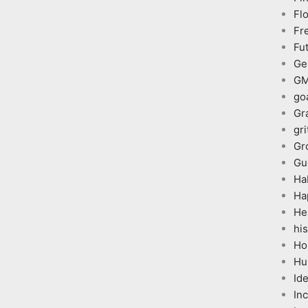
Fl
Fr
Fu
Ge
G
go
Gr
gri
Gr
Gu
Ha
Ha
He
his
Ho
Hu
Id
In