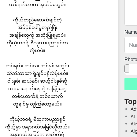
တစ်ရက်တာက အုတ်ခဲတွေပဲ။
ကိုယ်တည်ဆောက်ချင်တဲ့
အိမ်ပုံစံပေါ်မူတည်ပြီး
Nam
အချိန်တွေကို အသုံးပြုရမှာပဲ။
ကိုယ့်ဘဝရဲ့ ဗိသုကာပညာရှင်က
ကိုယ်ပဲ။
Phot
တစ်ရက်၊ တစ်လ၊ တစ်နှစ်အတွင်း
သိသိသာသာ ရှိချင်မှရှိလိမ့်မယ်။
ငါးနှစ်၊ ဆယ်နှစ်၊ ဆယ့်ငါးနှစ်ဆို
ဘဝမှာရောက်နေတဲ့ အမြင့်တွေ
တစ်ယောက်နဲ့ တစ်ယောက်
Top
တူချင်မှ တူကြတော့မယ်။
Ad
AI
ကိုယ့်ဘဝရဲ့ ဗိသုကာပညာရှင်
Ak
ကိုယ့်မှာ အနာဂတ်အမြင်လိုတယ်။
Al
အနာဂတ်အမြင်က အတိတ်ရဲ့