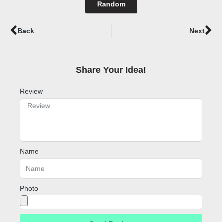
Random
Prev
Ne
Back
Next
Share Your Idea!​
Review
Name
Photo