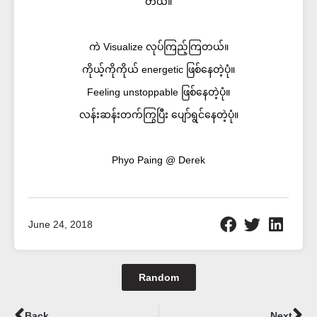
တယ်။
ကဲ Visualize လုပ်ကြည့်ကြတယ်။
ကိုယ့်ကိုကိုယ် energetic ဖြစ်နေတဲ့ပုံ။
Feeling unstoppable ဖြစ်နေတဲ့ပုံ။
လန်းဆန်းတက်ကြွပြီး ပျော်ရွင်နေတဲ့ပုံ။
Phyo Paing @ Derek
June 24, 2018
Random
Prev
Ne
Back
Next