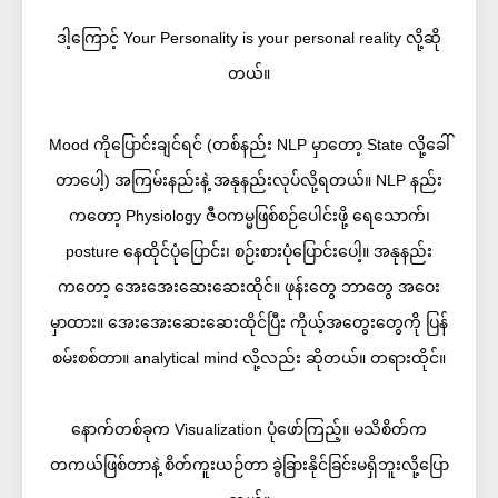
ဒါ့ကြောင့် Your Personality is your personal reality လို့ဆို
တယ်။
Mood ကိုပြောင်းချင်ရင် (တစ်နည်း NLP မှာတော့ State လို့ခေါ်
တာပေါ့) အကြမ်းနည်းနဲ့ အနုနည်းလုပ်လို့ရတယ်။ NLP နည်း
ကတော့ Physiology ဇီဝကမ္မဖြစ်စဉ်ပေါင်းဖို့ ရေသောက်၊
posture နေထိုင်ပုံပြောင်း၊ စဉ်းစားပုံပြောင်းပေါ့။ အနုနည်း
ကတော့ အေးအေးဆေးဆေးထိုင်။ ဖုန်းတွေ ဘာတွေ အဝေး
မှာထား။ အေးအေးဆေးဆေးထိုင်ပြီး ကိုယ့်အတွေးတွေကို ပြန်
စမ်းစစ်တာ။ analytical mind လို့လည်း ဆိုတယ်။ တရားထိုင်။
နောက်တစ်ခုက Visualization ပုံဖော်ကြည့်။ မသိစိတ်က
တကယ်ဖြစ်တာနဲ့ စိတ်ကူးယဉ်တာ ခွဲခြားနိုင်ခြင်းမရှိဘူးလို့ပြော