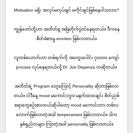
Motivation မရှိ၊ အလုပ်မလုပ်ချင် မကိုင်ချင်ဖြစ်နေပါသလား?
ကျွန်တော်တို့ဟာ အတိတ်နဲ့ အမြဲတိုက်ပွဲဝင်နေရတယ်။ ဒီကနေ
စိတ်ခံစားမှု emotion ဖြစ်လာတယ်။
လူတစ်ယောက်ဟာ တစ်ရက်ကို အတွေးပေါင်း ၇၀၀၀၀ ကျော်
process လုပ်နေရတယ်လို့ Dr. Joe Dispenza ကဆိုတယ်။
အတိတ်ရဲ့ Program တွေကြောင့် Personality ဆိုတာဖြစ်လာ
တယ်။ ငါဒီနေ့ mood မကောင်းဘူး။ မနက်ထထချင်း စိတ်ညစ်
စရာတွေစဉ်းစားတယ်ဆိုပါတော့ mood မကောင်းတာ တစ်လ
လောက်ဖြစ်လာတဲ့အခါ temperament ဖြစ်လာတယ်။ ဒါက
နှစ်ရှည်လများ ကြာတဲ့အခါ personality ဖြစ်လာတယ်။