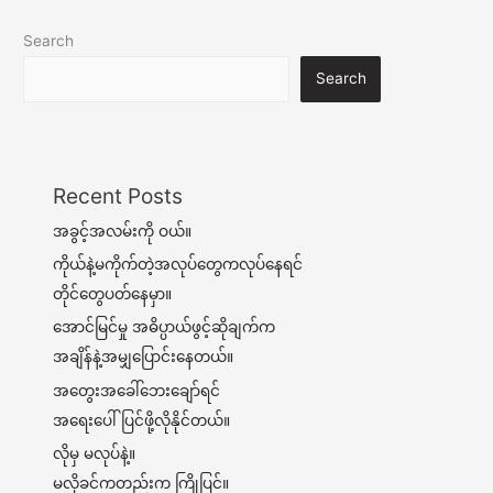
Search
Search
Recent Posts
အခွင့်အလမ်းကို ဝယ်။
ကိုယ်နဲ့မကိုက်တဲ့အလုပ်တွေကလုပ်နေရင်
တိုင်တွေပတ်နေမှာ။
အောင်မြင်မှု အဓိပ္ပာယ်ဖွင့်ဆိုချက်က
အချိန်နဲ့အမျှပြောင်းနေတယ်။
အတွေးအခေါ်ဘေးချော်ရင်
အရေးပေါ်ပြင်ဖို့လိုနိုင်တယ်။
လိုမှ မလုပ်နဲ့။
မလိုခင်ကတည်းက ကြိုပြင်။