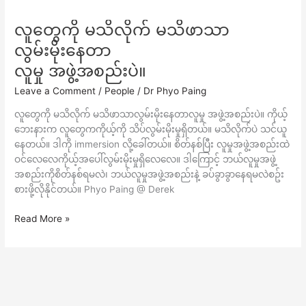
လူတွေကို မသိလိုက် မသိဖာသာ
လူ
တွေ
လွမ်းမိုးနေတာ
ကို
လူမှု အဖွဲ့အစည်းပဲ။
မ
သိ
Leave a Comment
/
People
/
Dr Phyo Paing
လိုက်
လူတွေကို မသိလိုက် မသိဖာသာလွမ်းမိုးနေတာလူမှု အဖွဲ့အစည်းပဲ။ ကိုယ့်
မ
ဘေးနားက လူတွေကကိုယ့်ကို သိပ်လွမ်းမိုးမှုရှိတယ်။ မသိလိုက်ပဲ သင်ယူ
သိ
နေတယ်။ ဒါကို immersion လို့ခေါ်တယ်။ စိတ်နစ်ပြီး လူမှုအဖွဲ့အစည်းထဲ
ဖာ
ဝင်လေလေကိုယ့်အပေါ်လွမ်းမိုးမှုရှိလေလေ။ ဒါကြောင့် ဘယ်လူမှုအဖွဲ့
သာ
အစည်းကိုစိတ်နစ်ရမလဲ၊ ဘယ်လူမှုအဖွဲ့အစည်းနဲ့ ခပ်ခွာခွာနေရမလဲစဥ်း
လွမ်း
စားဖို့လိုနိုင်တယ်။ Phyo Paing @ Derek
မိုး
နေ
Read More »
တာ
လူမှု
အဖွဲ့
အစည်း
ပဲ။