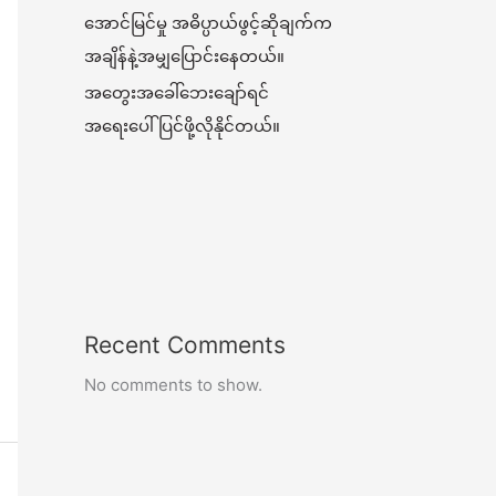
အောင်မြင်မှု အဓိပ္ပာယ်ဖွင့်ဆိုချက်က
အချိန်နဲ့အမျှပြောင်းနေတယ်။
အတွေးအခေါ်ဘေးချော်ရင်
အရေးပေါ်ပြင်ဖို့လိုနိုင်တယ်။
Recent Comments
No comments to show.