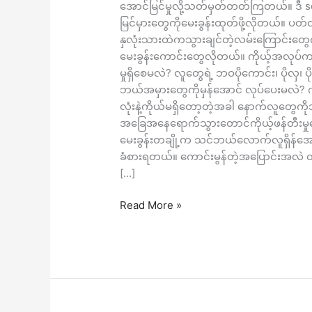
နဲ့။
အောင်မြင်မှုလို့သတ်မှတ်တတ်ကြတယ်။ ဒီ
မြင်မှားတွေကိုမေးခွန်းထုတ်ဖို့လိုတယ်။ 
နှလုံးသားထဲကသွားချင်တဲ့လမ်းကြောင်းတွေ
မေးခွန်းကောင်းတွေလိုတယ်။ ကိုယ့်အလုပ
မှုရှိစေမလဲ? လူတွေရဲ့ ဘဝပိုကောင်း၊ ပိုလ
ဘယ်အမှားတွေကိုမှန်အောင် လုပ်ပေးမလဲ? က
လုံးနဲ့ကိုယ်မရှိတော့တဲ့အခါ နောက်လူတွေက
အခြေအနေရောက်သွားတောင်ကိုယ့်ဖန်တီးမှ
မေးခွန်းတချို့က သင်ဘယ်လောက်လူရှိန်အောင်
ခံစားရတယ်။ ကောင်းမွန်တဲ့အပြောင်းအလဲ တစ်ခ
[…]
Read More »