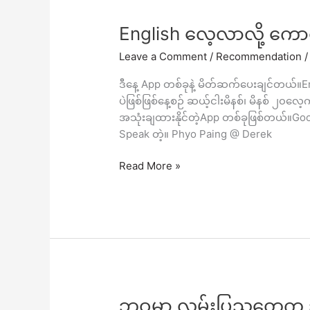
English
English လေ့လာလို့ ကောင
လေ့လာ
Leave a Comment
/
Recommendation
လို့
ကောင်း
ဒီနေ့ App တစ်ခုနဲ့ မိတ်ဆက်ပေးချင်တယ်
တဲ့
ပဲဖြစ်ဖြစ်နေ့စဉ် ဆယ့်ငါးမိနစ်၊ မိနစ် ၂၀လေ့ကျင
App
အသုံးချထားနိုင်တဲ့App တစ်ခုဖြစ်တယ်။Goog
Speak တဲ့။ Phyo Paing @ Derek
Read More »
ဘဝ
ဘဝမှာ လမ်းပြသူတွေက ဘ