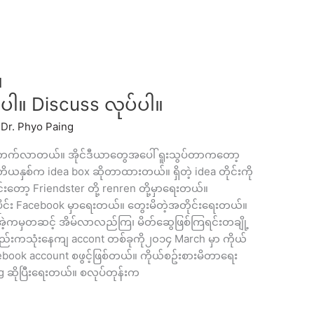
။
်ပါ။ Discuss လုပ်ပါ။
/
Dr. Phyo Paing
ံပြန်တက်လာတယ်။ အိုင်ဒီယာတွေအပေါ် ရူးသွပ်တာကတော့
ှစ်က idea box ဆိုတာထားတယ်။ ရှိတဲ့ idea တိုင်းကို
်းတော့ Friendster တို့ renren တို့မှာရေးတယ်။
ပိုင်း Facebook မှာရေးတယ်။ တွေးမိတဲ့အတိုင်းရေးတယ်။
်။ အဲ့ကမှတဆင့် အိမ်လာလည်ကြ၊ မိတ်ဆွေဖြစ်ကြရင်းတချို့
းကသုံးနေကျ accont တစ်ခုကို၂၀၁၄ March မှာ ကိုယ်
Facebook account စဖွင့်ဖြစ်တယ်။ ကိုယ်စဥ်းစားမိတာရေး
g ဆိုပြီးရေးတယ်။ စလုပ်တုန်းက