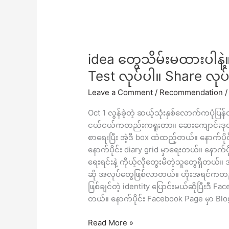
idea
idea တွေသိမ်းမထားပါနဲ့
တွေ
Test လုပ်ပါ။ Share လုပ
သိမ်း
မ
Leave a Comment
/
Recommendation
ထား
ပါ
Oct 1 လွန်ခဲ့တဲ့ ဆယ့်သုံးနှစ်လောက်ကပု
နဲ့။
ငယ်ငယ်ကတည်းကရူးတာ။ ဆေးကျောင်းဒုတိယန
Test
စာရေးပြီး အဲ့ဒီ box ထဲထည့်တယ်။ နောက်ပိုင
လုပ်
နောက်ပိုင်း diary grid မှာရေးတယ်။ နောက်
ပါ။
ရေးရင်းနဲ့ ကိုယ့်လိုတွေးမိတဲ့သူတွေရှိတယ
Share
ဆို အလုပ်တွေဖြစ်လာတယ်။ ဟိုးအရင်ကတည်
လုပ်
ဖြစ်ချင်တဲ့ identity ပြောင်းမယ်ဆိုပြီးဒီ 
ပါ။
တယ်။ နောက်ပိုင်း Facebook Page မှာ Blo
Discuss
Read More »
လုပ်