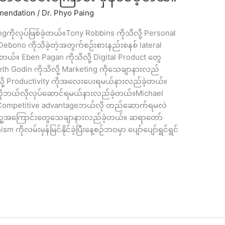
endation
/
Dr. Phyo Paing
ngကိုလုပ်ဖြစ်ခဲ့တယ်။Tony Robbins ကိုသိလို့ Personal
ebono ကိုသိခဲ့တဲ့အတွက်စဉ်းစားနည်းစနစ် lateral
ဲ့တယ်။ Eben Pagan ကိုသိလို့ Digital Product တွေ
th Godin ကိုသိလို့ Marketing ကိုသေချာနားလည်
ခဲ့လို့ Productivity ကိုအလေးပေးရမယ်နားလည်ခဲ့တယ်။
t ကိုဘယ်လိုလုပ်ဆောင်ရမယ်နားလည်ခဲ့တယ်။Michael
ခု Competitive advantageဘယ်လို တည်ဆောက်ရမလဲ
 လူ့အကြောင်းတွေသေချာနားလည်ခဲ့တယ်။ ဆရာတော်
ိုလမ်းမှန်မြင်နိုင်ခဲ့ပြီးနေ့စဉ်ဘဝမှာ ပျော်ပျော်ရွင်ရွင်