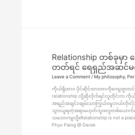
ပါ။
Relationship
Relationship တစ်ခုမှာ
တစ်
တတ်ရင် ရေရှည်အဆင်မပြ
ခု
Leave a Comment
/
My philosophy
,
Per
မှာ
ကျေးဇူးတင်
ကိုယ်ရှိထား၊ ပိုင်ဆိုင်ထားတာကိုကျေးဇူးတင်
တတ်
relationship လို့ဆိုလိုက်ရင်လူတိုင်းက ကိ
တဲ့
အရည်အချင်း၊ချမ်းသာကြွယ်ဝမှုဘယ်လို၊ငါ
စိတ်
သွားယူရတဲ့အရာမဟုတ်ဘူး။လူတစ်ယောက်ကိုချ
မ
သဘောကျလို့။Relationship is not a place 
ထား
Phyo Paing @ Derek
တတ်
ရင်