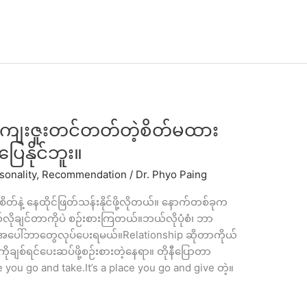
 ကျေးဇူးတင်တတ်တဲ့စိတ်မထား
ေနိုင်ဘူး။
sonality
,
Recommendation
/
Dr. Phyo Paing
စိတ်နဲ့ နေထိုင်ဖြတ်သန်းနိုင်ဖို့လိုတယ်။ နောက်တစ်ခုက
ုယ်လိုချင်တာကိုပဲ စဉ်းစားကြတယ်။ဘယ်လိုပုံစံ၊ ဘာ
့အပေါ်ဘာတွေလုပ်ပေးရမယ်။Relationship ဆိုတာကိုယ်
စ်ရင်ပေးဆပ်ဖို့စဉ်းစားတဲ့နေရာ။ တိုနီပြောတာ
you go and take.It’s a place you go and give တဲ့။