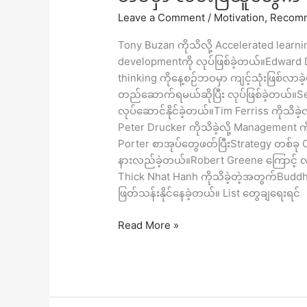
မှာ
Leave a Comment
/
Motivation
,
Recomm
လမ်းပြ
သူ
Tony Buzan ကိုသိလို့ Accelerated learni
တွေ
developmentကို လုပ်ဖြစ်ခဲ့တယ်။Edward D
က
thinking ကိုနေ့စဉ်ဘဝမှာ ကျင့်သုံးဖြစ်လာခ
ဘဝ
တည်ဆောက်ရမယ်ဆိုပြီး လုပ်ဖြစ်ခဲ့တယ်။Se
လမ်းကြောင်း
လုပ်ဆောင်နိုင်ခဲ့တယ်။Tim Ferriss ကိုသိ
မှန်
Peter Drucker ကိုသိခဲ့လို့ Managemen
စေ
Porter စာအုပ်တွေဖတ်ပြီးStrategy တစ်
ခဲ့
နားလည်ခဲ့တယ်။Robert Greene ကြောင့်
တယ်။
Thick Nhat Hanh ကိုသိခဲ့တဲ့အတွက်Buddhism က
ဖြတ်သန်းနိုင်နေခဲ့တယ်။ List တွေချရေးရင်
Read More »