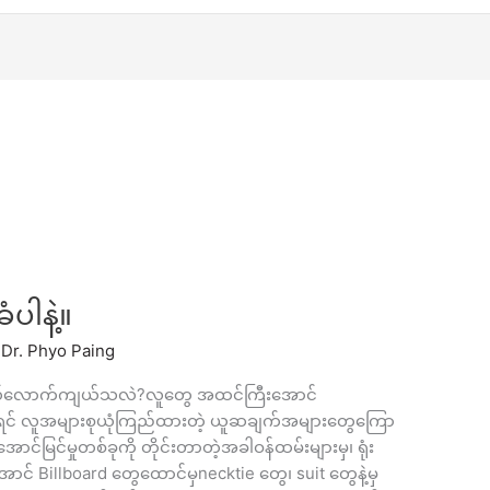
ံပါနဲ့။
/
Dr. Phyo Paing
းဘယ်လောက်ကျယ်သလဲ?လူတွေ အထင်ကြီးအောင်
် လူအများစုယုံကြည်ထားတဲ့ ယူဆချက်အများတွေကြော
်မြင်မှုတစ်ခုကို တိုင်းတာတဲ့အခါဝန်ထမ်းများမှ၊ ရုံး
ှိန်အောင် Billboard တွေထောင်မှnecktie တွေ၊ suit တွေနဲ့မှ