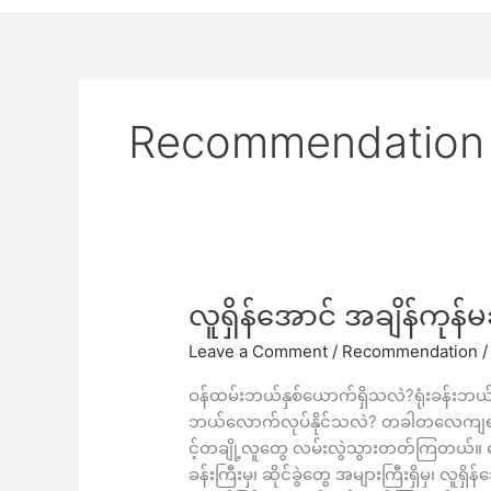
Recommendation
လူ
လူရှိန်အောင် အချိန်ကုန်မခ
ရှိန်
Leave a Comment
/
Recommendation
အောင်
အချိန်ကုန်
ဝန်ထမ်းဘယ်နှစ်ယောက်ရှိသလဲ?ရုံးခန်
မ
ဘယ်လောက်လုပ်နိုင်သလဲ? တခါတလေကျရင
ခံ
င့်တချို့လူတွေ လမ်းလွဲသွားတတ်ကြတယ်။ အောင
ပါ
ခန်းကြီးမှ၊ ဆိုင်ခွဲတွေ အများကြီးရှိမှ၊ လူရ