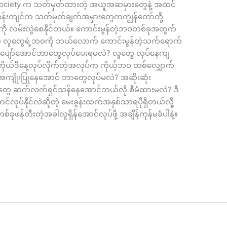
 society က သတ်မှတ်ထားတဲ့ အယူအဆမှားတွေနဲ့ အထင်
ပတ်ဝန်းကျင်က သတ်မှတ်ချက်အမှားတွေကကျွန်တော်တို့
ကို လမ်းလွဲစေနိုင်တယ်။ ကောင်းမွန်တဲ့ဘဝတစ်ခုအတွက်
်က လူတွေရဲ့ဘဝကို ဘယ်လောက် ကောင်းမွန်တဲ့သက်ရောက်
ှ၊ ပိုပျော်အောင်ဘာတွေလုပ်ပေးရမလဲ? လူတွေ လုပ်နေကျ
ိုယ်ဒီနေ့လုပ်လိုက်တဲ့အလုပ်က ကိုယ့်ဘဝ တစ်လျှောက်
ိုအကျိုးပြုနေအောင် ဘာတွေလုပ်မလဲ? အဆိုးဆုံး
ုတွေ ဆက်လက်ရှင်သန်နေအောင်ဘယ်လို စီမံထားမလဲ? ဒီ
လုပ်နိုင်လဲဆိုတဲ့ မေးခွန်းထက်အနှစ်သာရပိုရှိတယ်လို့
ုဖန်တီးတဲ့အခါလူရှိန်အောင်လုပ်ဖို့ အချိန်ကုန်မခံပါနဲ့။