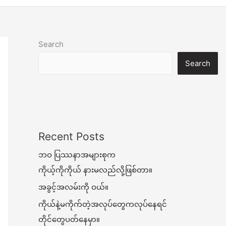
Search
Search
Recent Posts
ဘဝ ပြဿနာအများစုက
ကိုယ့်ကိုကိုယ် နားမလည်လို့ဖြစ်တာ။
အခွင့်အလမ်းကို ဝယ်။
ကိုယ်နဲ့မကိုက်တဲ့အလုပ်တွေကလုပ်နေရင်
တိုင်တွေပတ်နေမှာ။