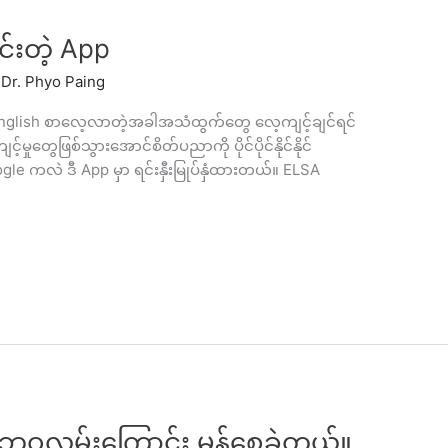
်းတဲ့ App
/
Dr. Phyo Paing
။English စာလေ့လာတဲ့အခါအသံထွက်တွေ လေ့ကျင့်ချင်ရင်
့်မှုတွေဖြစ်သွားအောင်စိတ်ပညာကို ပိုင်ပိုင်နိုင်နိုင်
le ကလဲ ဒီ App မှာ ရင်းနှီးမြုပ်နှံထားတယ်။ ELSA
ဝလမ်းကြောင်း မှန်စေခဲ့တယ်။