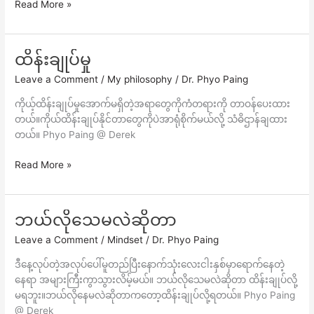
Read More »
ထိန်းချုပ်မှု
ထိန်းချုပ်
မှု
Leave a Comment
/
My philosophy
/
Dr. Phyo Paing
ကိုယ့်ထိန်းချုပ်မှုအောက်မရှိတဲ့အရာတွေကိုကံတရားကို တာဝန်ပေးထား
တယ်။ကိုယ်ထိန်းချုပ်နိုင်တာတွေကိုပဲအာရုံစိုက်မယ်လို့ သံဓိဌာန်ချထား
တယ်။ Phyo Paing @ Derek
Read More »
ဘယ်လိုသေမလဲဆိုတာ
ဘယ်လို
သေမ
Leave a Comment
/
Mindset
/
Dr. Phyo Paing
လဲဆို
တာ
ဒီနေ့လုပ်တဲ့အလုပ်ပေါ်မူတည်ပြီးနောက်သုံးလေးငါးနှစ်မှာရောက်နေတဲ့
နေရာ အများကြီးကွာသွားလိမ့်မယ်။ ဘယ်လိုသေမလဲဆိုတာ ထိန်းချုပ်လို့
မရဘူး။ဘယ်လိုနေမလဲဆိုတာကတော့ထိန်းချုပ်လို့ရတယ်။ Phyo Paing
@ Derek