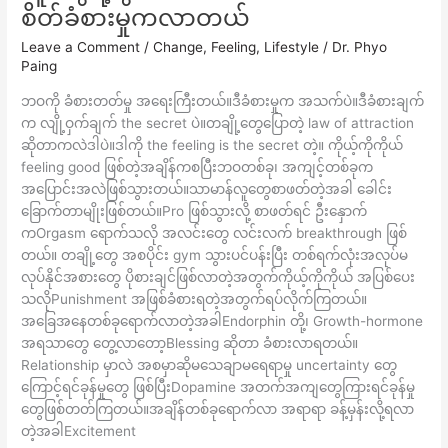
တွေ
စိတ်ခံစားမှုကလာတယ်
ရဲ့
Leave a Comment
/
Change
,
Feeling
,
Lifestyle
/
Dr. Phyo
စွမ်းအား
Paing
က
စိတ်
ဘဝကို ခံစားတတ်မှု အရေးကြီးတယ်။ဒီခံစားမှုက အသက်ပဲ။ဒီခံစားချက်
ခံစားမှု
က လျို့ဝှက်ချက် the secret ပဲ။တချို့တွေပြောတဲ့ law of attraction
က
ဆိုတာကလဲဒါပဲ။ဒါကို the feeling is the secret တဲ့။ ကိုယ့်ကိုကိုယ်
လာ
feeling good ဖြစ်တဲ့အချိန်ကစပြီးဘဝတစ်ခု၊ အကျင့်တစ်ခုက
တယ်
အပြောင်းအလဲဖြစ်သွားတယ်။သာမာန်လူတွေစာဖတ်တဲ့အခါ ခေါင်း
ခြောက်တာမျိုးဖြစ်တယ်။Pro ဖြစ်သွားလို့ စာဖတ်ရင် ဦးနှောက်
ကOrgasm ရောက်သလို အလင်းတွေ လင်းလက် breakthrough ဖြစ်
တယ်။ တချို့တွေ အစပိုင်း gym သွားပင်ပန်းပြီး တစ်ရက်လုံးအလုပ်မ
လုပ်နိုင်အစားတွေ ပိုစားချင်ဖြစ်လာတဲ့အတွက်ကိုယ့်ကိုကိုယ် အပြစ်ပေး
သလိုPunishment အဖြစ်ခံစားရတဲ့အတွက်ရပ်လိုက်ကြတယ်။
အခြေအနေတစ်ခုရောက်လာတဲ့အခါEndorphin တို့၊ Growth-hormone
အရသာတွေ တွေ့လာတော့Blessing ဆိုတာ ခံစားလာရတယ်။
Relationship မှာလဲ အစမှာဆိုမသေချာမရေရာမှု uncertainty တွေ
ကြောင့်ရင်ခုန်မှုတွေ ဖြစ်ပြီးDopamine အတက်အကျတွေကြားရင်ခုန်မှု
တွေဖြစ်တတ်ကြတယ်။အချိန်တစ်ခုရောက်လာ အရာရာ ခန့်မှန်းလို့ရလာ
တဲ့အခါExcitement