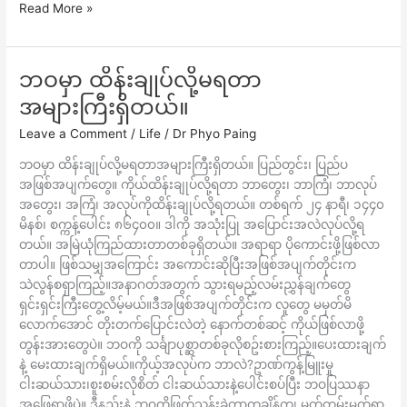
Read More »
တွေ
ကို
ဖယ်
နိုင်
ဘဝမှာ ထိန်းချုပ်လို့မရတာ
ဘဝ
စွမ်း
မှာ
အများကြီးရှိတယ်။
က
ထိန်းချုပ်
ဘာ
Leave a Comment
/
Life
/
Dr Phyo Paing
လို့
နဲ့
မ
ဘဝမှာ ထိန်းချုပ်လို့မရတာအများကြီးရှိတယ်။ ပြည်တွင်း၊ ပြည်ပ
မှ
ရတာ
အဖြစ်အပျက်တွေ။ ကိုယ်ထိန်းချုပ်လို့ရတာ ဘာတွေး၊ ဘာကြံ၊ ဘာလုပ်
မ
အများ
အတွေး၊ အကြံ၊ အလုပ်ကိုထိန်းချုပ်လို့ရတယ်။ တစ်ရက် ၂၄ နာရီ၊ ၁၄၄၀
လဲ
ကြီး
မိနစ်၊ စက္ကန့်ပေါင်း ၈၆၄၀၀။ ဒါကို အသုံးပြု အပြောင်းအလဲလုပ်လို့ရ
နိုင်
ရှိ
တယ်။ အမြဲယုံကြည်ထားတာတစ်ခုရှိတယ်။ အရာရာ ပိုကောင်းဖို့ဖြစ်လာ
ဘူး။
တယ်။
တာပါ။ ဖြစ်သမျှအကြောင်း အကောင်းဆိုပြီးအဖြစ်အပျက်တိုင်းက
သဲလွန်စရှာကြည့်။အနာဂတ်အတွက် သွားရမည့်လမ်းညွှန်ချက်တွေ
ရှင်းရှင်းကြီးတွေ့လိမ့်မယ်။ဒီအဖြစ်အပျက်တိုင်းက လူတွေ မမှတ်မိ
လောက်အောင် တိုးတက်ပြောင်းလဲတဲ့ နောက်တစ်ဆင့် ကိုယ်ဖြစ်လာဖို့
တွန်းအားတွေပဲ။ ဘဝကို သင်္ချာပုစ္ဆာတစ်ခုလိုစဥ်းစားကြည့်။ပေးထားချက်
နဲ့ မေးထားချက်ရှိမယ်။ကိုယ့်အလုပ်က ဘာလဲ?ဥာဏ်ကွန့်မြူးမှု
ငါးဆယ်သား၊စူးစမ်းလိုစိတ် ငါးဆယ်သားနဲ့ပေါင်းစပ်ပြီး ဘဝပြဿနာ
အဖြေရှာဖို့ပဲ။ ဒီနည်းနဲ့ ဘဝကိုဖြတ်သန်းခဲ့တာတချိန်ကျ မှတ်တမ်းမှတ်ရာ