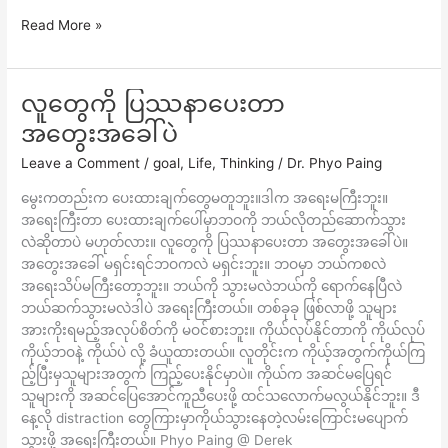
Read More »
လူတွေကို ပြဿနာပေးတာ
လူ
တွေ
အတွေးအခေါ်ပဲ
ကို
Leave a Comment
/
goal
,
Life
,
Thinking
/
Dr. Phyo Paing
ပြဿနာ
ပေး
မွေးကတည်းက ပေးထားချက်တွေမတူဘူး။ဒါက အရေးမကြီးဘူး။
တာ
အရေးကြီးတာ ပေးထားချက်ပေါ်မှာဘဝကို ဘယ်လိုတည်ဆောက်သွား
အတွေးအခေါ်
လဲဆိုတာပဲ မဟုတ်လား။ လူတွေကို ပြဿနာပေးတာ အတွေးအခေါ်ပဲ။
ပဲ
အတွေးအခေါ် မရှင်းရင်ဘဝကလဲ မရှင်းဘူး။ ဘဝမှာ ဘယ်ကစလဲ
အရေးသိပ်မကြီးတော့ဘူး။ ဘယ်ကို သွားမလဲဘယ်ကို ရောက်နေပြီလဲ
ဘယ်ဆက်သွားမလဲဒါပဲ အရေးကြီးတယ်။ တစ်ခုခု ဖြစ်လာဖို့ သူများ
အားကိုးရမည့်အလုပ်စိတ်ကို မဝင်စားဘူး။ ကိုယ်လုပ်နိုင်တာကို ကိုယ်လုပ်
ကိုယ့်ဘဝနဲ့ ကိုယ်ပဲ လို့ ခံယူထားတယ်။ လူတိုင်းက ကိုယ့်အတွက်ကိုယ်ကြ
ည့်ပြီးမှသူများအတွက် ကြည့်ပေးနိုင်မှာပဲ။ ကိုယ်က အဆင်မပြေရင်
သူများကို အဆင်ပြေအောင်ကူညီပေးဖို့ ထင်သလောက်မလွယ်နိုင်ဘူး။ ဒီ
နေ့လို distraction တွေကြားမှာကိုယ်သွားနေတဲ့လမ်းကြောင်းမပျောက်
သွားဖို့ အရေးကြီးတယ်။ Phyo Paing @ Derek