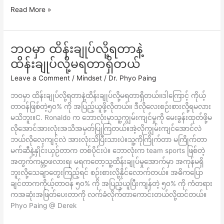
Read More »
ဘဝမှာ ထိန်းချုပ်လို့ရတာနဲ့
ဘဝ
မှာ
ထိန်းချုပ်လို့မရတာရှိတယ်
ထိန်းချုပ်
Leave a Comment
/
Mindset
/
Dr. Phyo Paing
လို့
ရ
ဘဝမှာ ထိန်းချုပ်လို့ရတာနဲ့ထိန်းချုပ်လို့မရတာရှိတယ်။ဒါကြောင့် ကိုယ့်
တာ
တာဝန်ဖြစ်တဲ့၅၀% ကို အပြည့်ယူဖို့လိုတယ်။ ဒီလိုလေးစဉ်းစားလို့ရမလား
နဲ့
မသိဘူး။C. Ronaldo က ဘောလုံးမှာသူ့ကျွမ်းကျင်မှုကို မေးခွန်းထုတ်ဖို့မ
ထိန်းချုပ်
လိုအောင်အားလုံးအသိအမှတ်ပြုကြတယ်။အဲ့လိုကျွမ်းကျင်အောင်လဲ
လို့
ဘယ်လိုလေ့ကျင့်လဲ အားလုံးသိပြီးသားပဲ။သူ့ကိုကြိုက်တာ မကြိုက်တာ
မ
မက်ဆီနဲ့နှိုင်းယှဉ်တာက တစ်ပိုင်းပဲ။ ဘောလုံးက team sports ဖြစ်တဲ့
ရ
အတွက်ကမ္ဘာ့ဖလားရ၊ မရကတော့သူ့ထိန်းချုပ်မှုအောက်မှာ အကုန်မရှိ
တာ
ဘူးလို့သေချာတွေးကြည့်ရင် စဉ်းစားလို့နိုင်လောက်တယ်။ အဓိကပြော
ရှိ
ချင်တာကကိုယ့်တာဝန် ၅၀% ကို အပြည့်ယူပြီးကျန်တဲ့ ၅၀% ကို ကံတရား
တယ်
ကအဆုံးအဖြတ်ပေးတာကို လက်ခံလိုက်တာကောင်းတယ်လို့ထင်တယ်။
Phyo Paing @ Derek