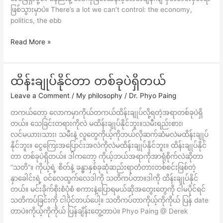
ဖြစ်သွားမှာပဲ။ There’s a lot we can’t control: the economy,
politics, the ebb
Read More »
ထိန်းချုပ်နိုင်တာ တစ်ခုပဲရှိတယ်
ထိန်းချုပ်
နိုင်
Leave a Comment
/
My philosophy
/
Dr. Phyo Paing
တာ
တစ်
တကယ်တော့ လောကမှာကိုယ်တကယ်ထိန်းချုပ်လို့ရတဲ့အရာတစ်ခုပဲရှိ
ခု
တယ်။ သေခြင်းတရားကိုလဲ မထိန်းချုပ်နိုင်ဘူး။သမီးရည်းစား၊
ပဲ
လင်မယား၊သား၊ သမီးနဲ့ လူတွေကိုယ့်ကိုဘယ်လိုဆက်ဆံမလဲမထိန်းချုပ်
ရှိ
နိုင်ဘူး။ ငွေကြေးအပြောင်းအလဲကိုလဲမထိန်းချုပ်နိုင်ဘူး။ ထိန်းချုပ်နိုင်
တယ်
တာ တစ်ခုပဲရှိတယ်။ ဒါကတော့ ကိုယ့်ဘယ်အရာကိုအာရုံစိုက်လဲဆိုတာ
“သတိ”။ ကိုယ့်ရဲ့ စိတ်နဲ့ ခန္ဓာနှစ်ခုဆုံဆည်းရာတံတားတစ်စင်းဖြစ်တဲ့
နှာခေါင်းရဲ့ ဝင်လေထွက်လေဒါကို သတိကပ်တာ။ဒါကို ထိန်းချုပ်နိုင်
တယ်။ မင်းခိုက်စိုးစံပုံစံ စကားနဲ့ပြောရမယ်ဆိုအတွေးတွေကို ငါမပိုင်ရင်
သတိကပ်ခြင်းကို ငါပိုင်တယ်ပေါ့။ သတိကပ်တာကိုယ့်ကိုကိုယ် ပြန် date
တာပဲ။ကိုယ့်ကိုကိုယ် ပြန်ချိန်းတွေ့တာပဲ။ Phyo Paing @ Derek