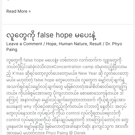
Read More »
လူတွေကို false hope မပေးနဲ့
လူ
တွေ
Leave a Comment
/
Hope
,
Human Nature
,
Result
/
Dr. Phyo
ကို
Paing
false
လူတွေကို false hope မပေးနဲ့။ ဟစ်တလာ လက်ထက်က ဂျူးတွေကို
hope
ဘယ်လိုငြင်းဆဲခဲ့လဲသိလား။Concentration camp ထဲမှာထည့်ပြီးလာမ
မ
ည့် X’mas ဆိုရင်တော့လွတ်ပေးတော့မယ်။ New Year ဆို လွတ်ပေးတော့
ပေး
မယ်။ မဟုတ်တဲ့ false hope တွေပေးတယ်။ လူတွေက မျှော်လင့်ချက်နဲ့
နဲ့
အသက်ရှင်ရင်းမျှော်လင့်ချက်တွေ မဖြစ်လာတဲ့အခါစိတ်ဓာတ်တွေကျကြ
တယ်။ ကိုယ်ခံစွမ်းအားတွေ ပိုကျလာတယ်။ စောစောသေကုန်တယ်။ ဒါ
ကြောင့် အနာဂတ်မှာ မျှော်လင့်ချက်တွေထားတာထက် ကိုယ့်ရဲ့တွန်းအား
ပေးနေတဲ့ why ကိုပဲစဉ်းစားကြည့်လိုက်တယ်။ ငါဘာလို့ နေ့တိုင်း အလုပ်
တွေလုပ်နေသလဲ။ လုပ်ရပ်ကို ကိုယ် control လုပ်လို့ရတယ်။ရလဒ်ကို
control လုပ်မရဘူး။ကိုယ် ထိန်းချုပ်မရတာကို ဘာကြောင့်တောင့်တ တွေ
ပူနေမလဲ။ မျှော်မှန်းပြီး ဖြစ်မလာတဲ့အခါနောက်ဆုံး နာကျင်သူက အားတီ၊
အားမေပဲ မဟုတ်လား။ Phyo Paing @ Derek