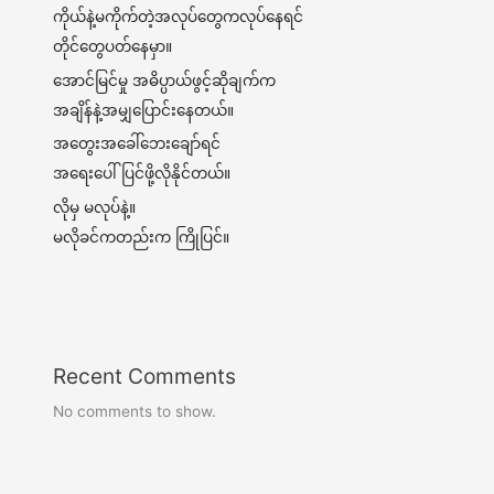
ကိုယ်နဲ့မကိုက်တဲ့အလုပ်တွေကလုပ်နေရင်
တိုင်တွေပတ်နေမှာ။
အောင်မြင်မှု အဓိပ္ပာယ်ဖွင့်ဆိုချက်က
အချိန်နဲ့အမျှပြောင်းနေတယ်။
အတွေးအခေါ်ဘေးချော်ရင်
အရေးပေါ်ပြင်ဖို့လိုနိုင်တယ်။
လိုမှ မလုပ်နဲ့။
မလိုခင်ကတည်းက ကြိုပြင်။
Recent Comments
No comments to show.