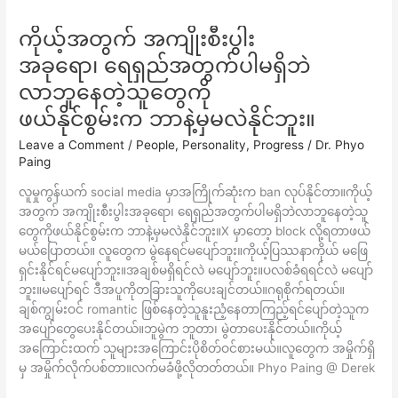
ကိုယ့်အတွက် အကျိုးစီးပွါး
ကို
ယ့်
အခုရော၊ ရေရှည်အတွက်ပါမရှိဘဲ
အတွက်
လာဘူနေတဲ့သူတွေကို
အကျိုး
စီး
ဖယ်နိုင်စွမ်းက ဘာနဲ့မှမလဲနိုင်ဘူး။
ပွါး
Leave a Comment
/
People
,
Personality
,
Progress
/
Dr. Phyo
အခု
Paing
ရော၊
ရေရှည်
လူမှုကွန်ယက် social media မှာအကြိုက်ဆုံးက ban လုပ်နိုင်တာ။ကိုယ့်
အတွက်
အတွက် အကျိုးစီးပွါးအခုရော၊ ရေရှည်အတွက်ပါမရှိဘဲလာဘူနေတဲ့သူ
ပါ
တွေကိုဖယ်နိုင်စွမ်းက ဘာနဲ့မှမလဲနိုင်ဘူး။X မှာတော့ block လို့ရတာဖယ်
မ
မယ်ပြောတယ်။ လူတွေက မွဲနေရင်မပျော်ဘူး။ကိုယ့်ပြဿနာကိုယ် မဖြေ
ရှိ
ရှင်းနိုင်ရင်မပျော်ဘူး။အချစ်မရှိရင်လဲ မပျော်ဘူး။ပလစ်ခံရရင်လဲ မပျော်
ဘဲ
ဘူး။မပျော်ရင် ဒီအပူကိုတခြားသူကိုပေးချင်တယ်။ဂရုစိုက်ရတယ်။
လာ
ချစ်ကျွမ်းဝင် romantic ဖြစ်နေတဲ့သူနူးညံ့နေတာကြည့်ရင်ပျော်တဲ့သူက
ဘူ
အပျော်တွေပေးနိုင်တယ်။ဘူမွဲက ဘူတာ၊ မွဲတာပေးနိုင်တယ်။ကိုယ့်
နေ
အကြောင်းထက် သူများအကြောင်းပိုစိတ်ဝင်စားမယ်။လူတွေက အမှိုက်ရှိ
တဲ့
မှ အမှိုက်လိုက်ပစ်တာ။လက်မခံဖို့လိုတတ်တယ်။ Phyo Paing @ Derek
သူ