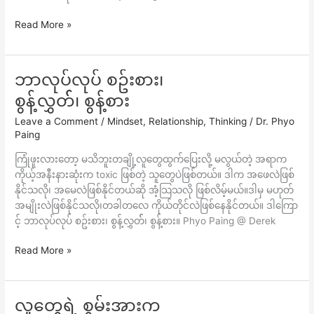
Read More »
ဘာလုပ်လုပ် စဥ်းစား၊
ဘာ
လုပ်
စွန့်လွှတ််၊ စွန့်စား
လုပ်
Leave a Comment
/
Mindset
,
Relationship
,
Thinking
/
Dr. Phyo
စ
Paing
ဥ်း
စား၊
ကြုံဖူးလားတော့ မသိဘူးတချို့လူတွေထွက်ပြေးလို့ မလွယ်တဲ့ အရာက
စွ
ကိုယ့်အနီးနားဆုံးက toxic ဖြစ်တဲ့ သူတွေပဲဖြစ်တယ်။ ဒါက အဖေလဲဖြစ်
န့်
နိုင်သလို၊ အမေလဲဖြစ်နိုင်တယ်ဆို အံ့သြသလို ဖြစ်လိမ့်မယ်။ဒါမှ မဟုတ်
လွှ
အမျိုးလဲဖြစ်နိုင်သလို၊တခါတလေ ကိုယ်တိုင်လဲဖြစ်နေနိုင်တယ်။ ဒါကြော
တ််၊
င့် ဘာလုပ်လုပ် စဥ်းစား၊ စွန့်လွှတ််၊ စွန့်စား။ Phyo Paing @ Derek
စွ
န့်
Read More »
စား
လူတွေရဲ့ စွမ်းအားက
လူ